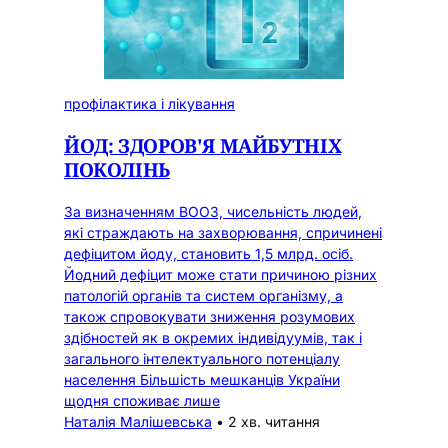
профілактика і лікування
ЙОД: ЗДОРОВ'Я МАЙБУТНІХ
ПОКОЛІНЬ
За визначенням ВООЗ, чисельність людей,
які страждають на захворювання, спричинені
дефіцитом йоду, становить 1,5 млрд. осіб.
Йодний дефіцит може стати причиною різних
патологій органів та систем організму, а
також спровокувати зниження розумових
здібностей як в окремих індивідуумів, так і
загального інтелектуального потенціалу
населення Більшість мешканців України
щодня споживає лише
Наталія Малішевська
•
2 хв. читання