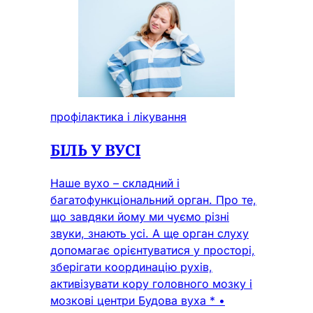
профілактика і лікування
БІЛЬ У ВУСІ
Наше вухо – складний і
багатофункціональний орган. Про те,
що завдяки йому ми чуємо різні
звуки, знають усі. А ще орган слуху
допомагає орієнтуватися у просторі,
зберігати координацію рухів,
активізувати кору головного мозку і
мозкові центри Будова вуха * •