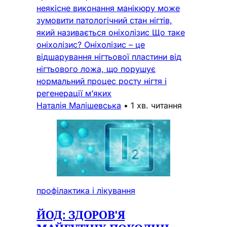
неякісне виконання манікюру може
зумовити патологічний стан нігтів,
який називається оніхолізис Що таке
оніхолізис? Оніхолізис – це
відшарування нігтьової пластини від
нігтьового ложа, що порушує
нормальний процес росту нігтя і
регенерації м’яких
Наталія Малішевська
•
1 хв. читання
профілактика і лікування
ЙОД: ЗДОРОВ'Я