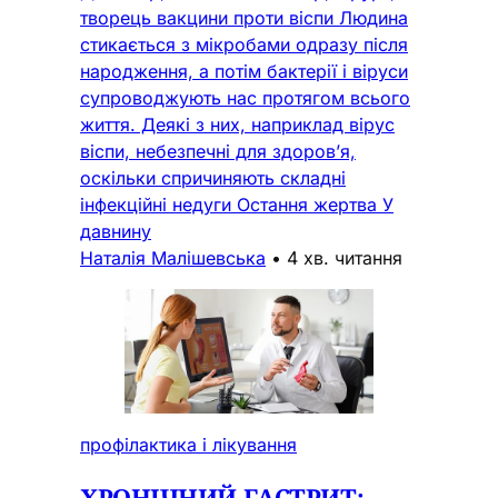
творець вакцини проти віспи Людина
стикається з мікробами одразу після
народження, а потім бактерії і віруси
супроводжують нас протягом всього
життя. Деякі з них, наприклад вірус
віспи, небезпечні для здоров’я,
оскільки спричиняють складні
інфекційні недуги Остання жертва У
давнину
Наталія Малішевська
•
4 хв. читання
профілактика і лікування
ХРОНІЧНИЙ ГАСТРИТ: