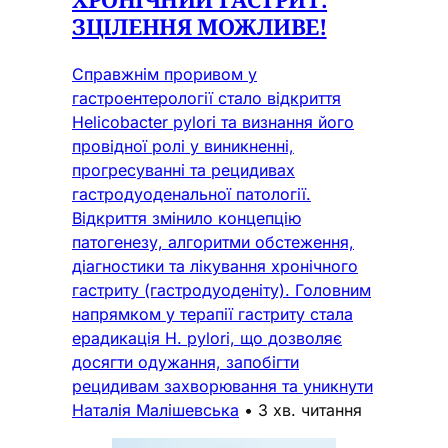
ЗЦІЛЕННЯ МОЖЛИВЕ!
Справжнім проривом у
гастроентерології стало відкриття
Helicobacter pylori та визнання його
провідної ролі у виникненні,
прогресуванні та рецидивах
гастродуоденальної патології.
Відкриття змінило концепцію
патогенезу, алгоритми обстеження,
діагностики та лікування хронічного
гастриту (гастродуоденіту). Головним
напрямком у терапії гастриту стала
ерадикація H. pylori, що дозволяє
досягти одужання, запобігти
рецидивам захворювання та уникнути
Наталія Малішевська
•
3 хв. читання