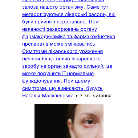
залоза нашого організму. Саме тут
метаболізуються лікарські засоби, які
були прийняті перорально. При
наявності захворювань органу
фармакодинаміка та фармакокінетика
препаратів може змінюватись
Симптоми лікарського ураження
печінки Якщо вплив лікарського
засобу на орган занадто сильний, це
може порушити її нормальне
функціонування. При цьому
симптоми, що виникають, будуть
Наталія Малішевська
•
3 хв. читання