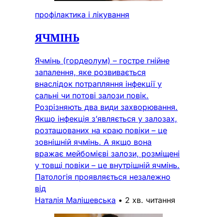
профілактика і лікування
ЯЧМІНЬ
Ячмінь (гордеолум) – гостре гнійне
запалення, яке розвивається
внаслідок потрапляння інфекції у
сальні чи потові залози повік.
Розрізняють два види захворювання.
Якщо інфекція з’являється у залозах,
розташованих на краю повіки – це
зовнішній ячмінь. А якщо вона
вражає мейбомієві залози, розміщені
у товщі повіки – це внутрішній ячмінь.
Патологія проявляється незалежно
від
Наталія Малішевська
•
2 хв. читання