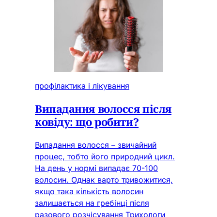
профілактика і лікування
Випадання волосся після
ковіду: що робити?
Випадання волосся – звичайний
процес, тобто його природний цикл.
На день у нормі випадає 70-100
волосин. Однак варто тривожитися,
якщо така кількість волосин
залишається на гребінці після
разового розчісування Трихологи