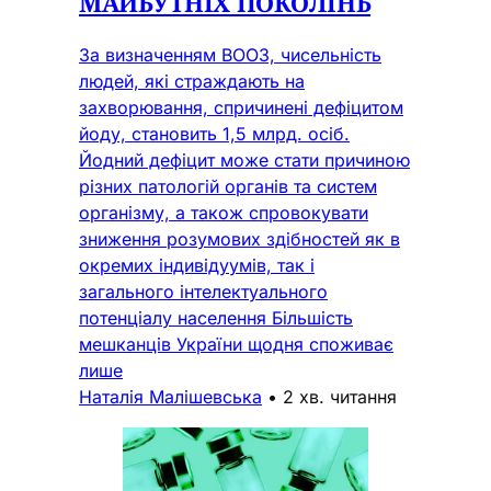
МАЙБУТНІХ ПОКОЛІНЬ
За визначенням ВООЗ, чисельність
людей, які страждають на
захворювання, спричинені дефіцитом
йоду, становить 1,5 млрд. осіб.
Йодний дефіцит може стати причиною
різних патологій органів та систем
організму, а також спровокувати
зниження розумових здібностей як в
окремих індивідуумів, так і
загального інтелектуального
потенціалу населення Більшість
мешканців України щодня споживає
лише
Наталія Малішевська
•
2 хв. читання