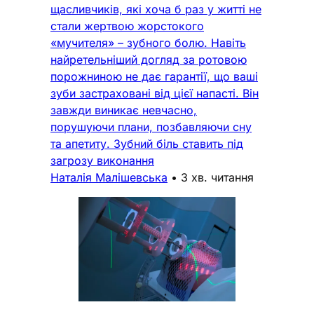
щасливчиків, які хоча б раз у житті не
стали жертвою жорстокого
«мучителя» – зубного болю. Навіть
найретельніший догляд за ротовою
порожниною не дає гарантії, що ваші
зуби застраховані від цієї напасті. Він
завжди виникає невчасно,
порушуючи плани, позбавляючи сну
та апетиту. Зубний біль ставить під
загрозу виконання
Наталія Малішевська
•
3 хв. читання