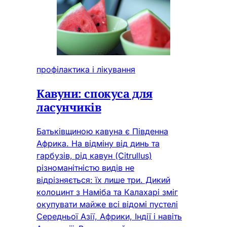
профілактика і лікування
Кавуни: спокуса для
ласунчиків
Батьківщиною кавуна є Південна
Африка. На відміну від динь та
гарбузів, рід кавун (Citrullus)
різноманітністю видів не
відрізняється: їх лише три. Дикий
колоцинт з Наміба та Калахарі зміг
окупувати майже всі відомі пустелі
Середньої Азії, Африки, Індії і навіть