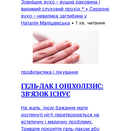
Зовнішнє вухо – вушна раковина і
видимий слуховий прохід * • Середнє
вухо – невелика заглибина у
Наталія Малішевська
•
1 хв. читання
профілактика і лікування
ГЕЛЬ-ЛАК І ОНІХОЛІЗИС:
ЗВ’ЯЗОК ІСНУЄ
На жаль, іноді бажання мати
доглянуті нігті перетворюється на
естетичну і медичну проблему.
Тривале покриття гель-лаком або