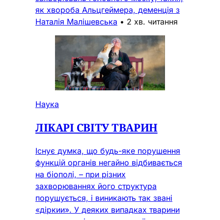
як хвороба Альцгеймера, деменція з
Наталія Малішевська
•
2 хв. читання
Наука
ЛІКАРІ СВІТУ ТВАРИН
Існує думка, що будь-яке порушення
функцій органів негайно відбивається
на біополі, – при різних
захворюваннях його структура
порушується, і виникають так звані
«діркии». У деяких випадках тварини