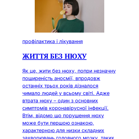
профілактика і лікування
ЖИТТЯ БЕЗ НЮХУ
Як це, жити без нюху, попри незначну
поширеність аносмії, впродовж
останніх трьох років дізналося
чимало людей у всьому світі. Адже
втрата нюху – один з основних
симптомів коронавірусної інфекції.
Втім, відомо що порушення нюху
може бути першою ознакою,
характерною для низки складних
захворювань головного мозку, таких,