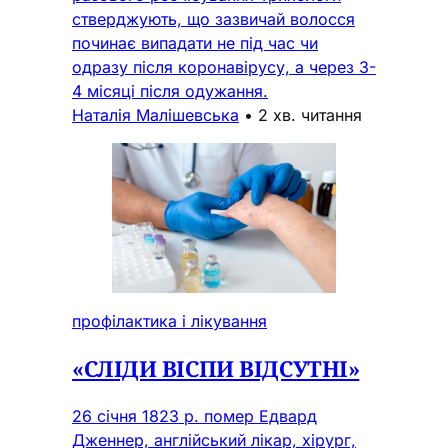
стверджують, що зазвичай волосся
починає випадати не під час чи
одразу після коронавірусу, а через 3-
4 місяці після одужання.
Наталія Малішевська
•
2 хв. читання
профілактика і лікування
«СЛІДИ ВІСПИ ВІДСУТНІ»
26 січня 1823 р. помер Едвард
Дженнер, англійський лікар, хірург,