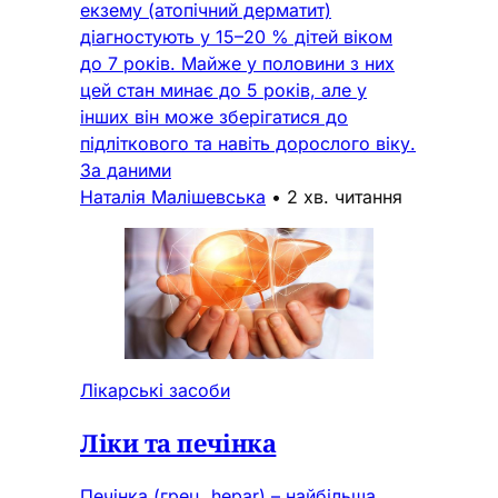
екзему (атопічний дерматит)
діагностують у 15–20 % дітей віком
до 7 років. Майже у половини з них
цей стан минає до 5 років, але у
інших він може зберігатися до
підліткового та навіть дорослого віку.
За даними
Наталія Малішевська
•
2 хв. читання
Лікарські засоби
Ліки та печінка
Печінка (грец. hepar) – найбільша