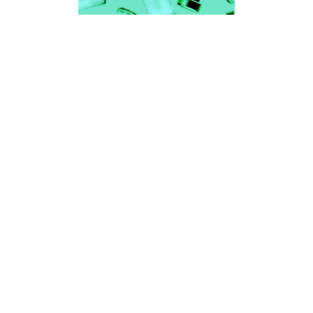
історія медицини і фармації
ЗАГРОЗА ІСНУЄ.
ОСОБЛИВО НЕБЕЗПЕЧНІ
ІНФЕКЦІЇ ПОРЯД
Навколо і всередині нас —
величезний, невидимий для
людського ока світ мікроорганізмів.
Більш ніж 90% з них — потрібні й
корисні, і лише незначна частина —
патогенні, поміж яких небезпечними
для людини вважаються деякі види
рикетсій — поліморфних мікробів, що
живуть і розмножуються тільки у
клітинах тканин людини, тварин і