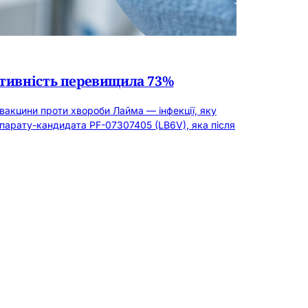
ктивність перевищила 73%
вакцини проти хвороби Лайма — інфекції, яку
парату-кандидата PF-07307405 (LB6V), яка після