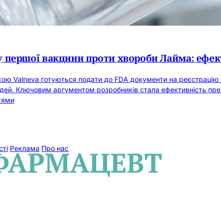
ску першої вакцини проти хвороби Лайма: ефе
ою Valneva готуються подати до FDA документи на реєстрацію 
юдей. Ключовим аргументом розробників стала ефективність пре
тями
сті
Реклама
Про нас