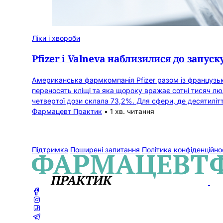
Ліки і хвороби
Pfizer і Valneva наблизилися до запу
Американська фармкомпанія Pfizer разом із французьк
переносять кліщі та яка щороку вражає сотні тисяч л
четвертої дози склала 73,2%. Для сфери, де десятиліт
Фармацевт Практик
•
1 хв. читання
Підтримка
Поширені запитання
Політика конфіденційно