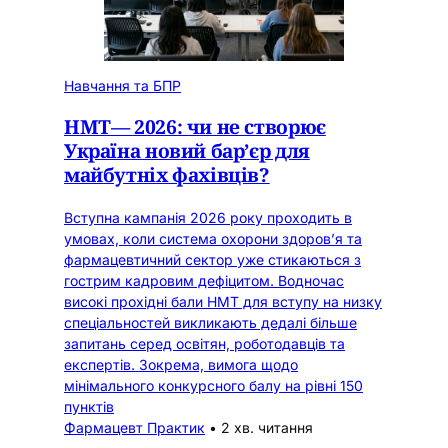
Навчання та БПР
НМТ— 2026: чи не створює
Україна новий бар’єр для
майбутніх фахівців?
Вступна кампанія 2026 року проходить в
умовах, коли система охорони здоров’я та
фармацевтичний сектор уже стикаються з
гострим кадровим дефіцитом. Водночас
високі прохідні бали НМТ для вступу на низку
спеціальностей викликають дедалі більше
запитань серед освітян, роботодавців та
експертів. Зокрема, вимога щодо
мінімального конкурсного балу на рівні 150
пунктів
Фармацевт Практик
•
2 хв. читання