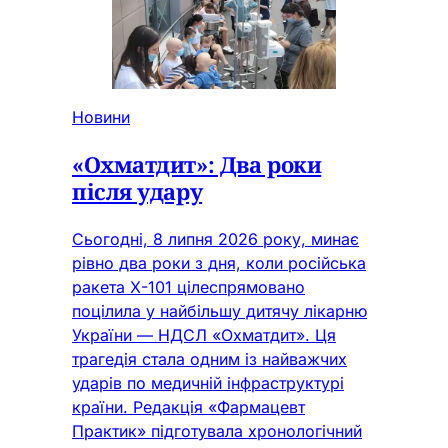
Новини
«Охматдит»: Два роки
після удару
Сьогодні, 8 липня 2026 року, минає
рівно два роки з дня, коли російська
ракета Х-101 цілеспрямовано
поцілила у найбільшу дитячу лікарню
України — НДСЛ «Охматдит». Ця
трагедія стала одним із найважчих
ударів по медичній інфраструктурі
країни. Редакція «Фармацевт
Практик» підготувала хронологічний