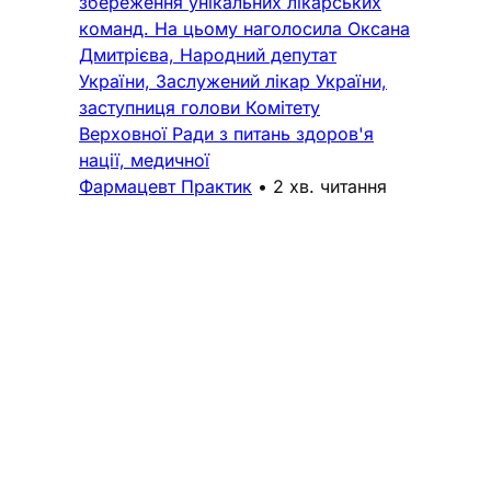
збереження унікальних лікарських
команд. На цьому наголосила Оксана
Дмитрієва, Народний депутат
України, Заслужений лікар України,
заступниця голови Комітету
Верховної Ради з питань здоров'я
нації, медичної
Фармацевт Практик
•
2 хв. читання
Підтримка
Поширені запитання
Політика конфіденційності
Реклама
Про нас