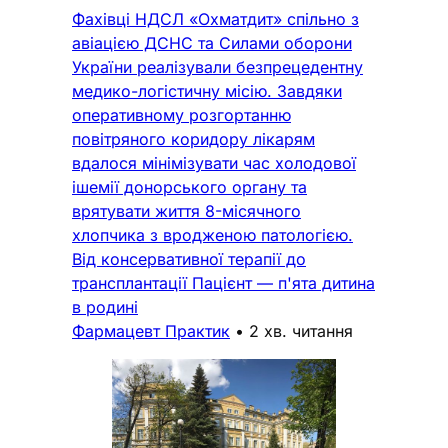
Фахівці НДСЛ «Охматдит» спільно з
авіацією ДСНС та Силами оборони
України реалізували безпрецедентну
медико-логістичну місію. Завдяки
оперативному розгортанню
повітряного коридору лікарям
вдалося мінімізувати час холодової
ішемії донорського органу та
врятувати життя 8-місячного
хлопчика з вродженою патологією.
Від консервативної терапії до
трансплантації Пацієнт — п'ята дитина
в родині
Фармацевт Практик
•
2 хв. читання