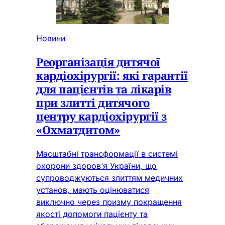
Новини
Реорганізація дитячої
кардіохірургії: які гарантії
для пацієнтів та лікарів
при злитті дитячого
центру кардіохірургії з
«Охматдитом»
Масштабні трансформації в системі
охорони здоров’я України, що
супроводжуються злиттям медичних
установ, мають оцінюватися
виключно через призму покращення
якості допомоги пацієнту та