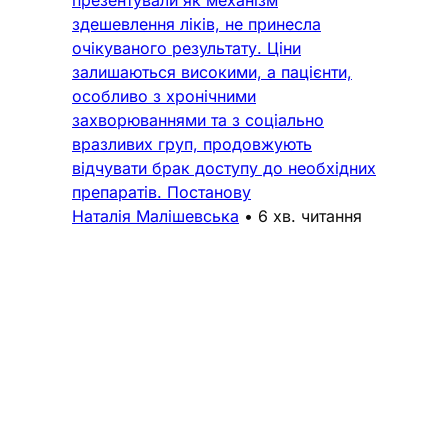
презентували як механізм
здешевлення ліків, не принесла
очікуваного результату. Ціни
залишаються високими, а пацієнти,
особливо з хронічними
захворюваннями та з соціально
вразливих груп, продовжують
відчувати брак доступу до необхідних
препаратів. Постанову
Наталія Малішевська
•
6 хв. читання
Підтримка
Поширені запитання
Політика конфіденційності
Реклама
Про нас