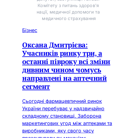
Комітету з питань здоров'я 
нації, медичної допомоги та 
медичного страхування
Бізнес
Оксана Дмитрієва:
Учасників ринку три, а
останні півроку всі зміни
дивним чином чомусь
направлені на аптечний
сегмент
Сьогодні фармацевтичний ринок
України перебуває у надзвичайно
складному становищі. Заборона
маркетингових угод між аптеками та
виробниками, яку свого часу