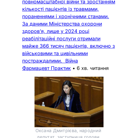
повномасштабної війни та зростанням
кількості пацієнтів із травмами,
пораненнями і хронічними станами.
За даними Міністерства охорони
здоров’я, лише у 2024 році
реабілітаційні послуги отримали
майже 366 тисяч пацієнтів, включно з
військовими та цивільними
постраждалими. Війна
Фармацевт Практик
•
6 хв. читання
Оксана Дмитрієва, народний 
депутат, заступниця голови 