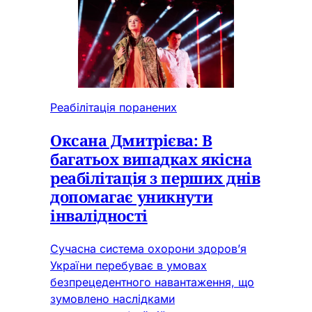
Реабілітація поранених
Оксана Дмитрієва: В
багатьох випадках якісна
реабілітація з перших днів
допомагає уникнути
інвалідності
Сучасна система охорони здоров’я
України перебуває в умовах
безпрецедентного навантаження, що
зумовлено наслідками