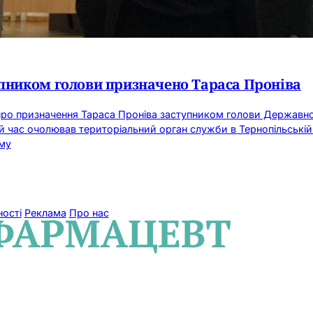
упником голови призначено Тараса Проніва
 про призначення Тараса Проніва заступником голови Державної
 час очолював територіальний орган служби в Тернопільській о
ому
ності
Реклама
Про нас