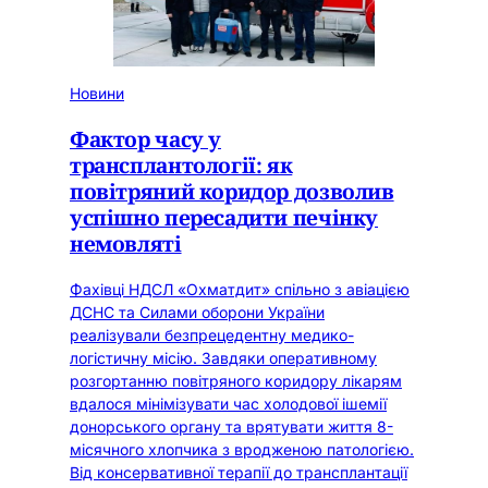
Новини
Фактор часу у
трансплантології: як
повітряний коридор дозволив
успішно пересадити печінку
немовляті
Фахівці НДСЛ «Охматдит» спільно з авіацією
ДСНС та Силами оборони України
реалізували безпрецедентну медико-
логістичну місію. Завдяки оперативному
розгортанню повітряного коридору лікарям
вдалося мінімізувати час холодової ішемії
донорського органу та врятувати життя 8-
місячного хлопчика з вродженою патологією.
Від консервативної терапії до трансплантації