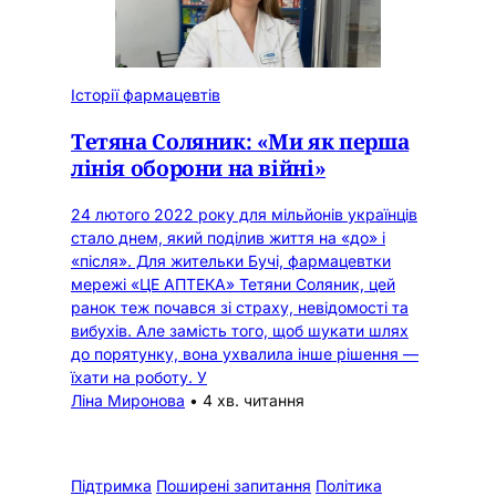
Історії фармацевтів
Тетяна Соляник: «Ми як перша
лінія оборони на війні»
24 лютого 2022 року для мільйонів українців
стало днем, який поділив життя на «до» і
«після». Для жительки Бучі, фармацевтки
мережі «ЦЕ АПТЕКА» Тетяни Соляник, цей
ранок теж почався зі страху, невідомості та
вибухів. Але замість того, щоб шукати шлях
до порятунку, вона ухвалила інше рішення —
їхати на роботу. У
Ліна Миронова
•
4 хв. читання
Підтримка
Поширені запитання
Політика