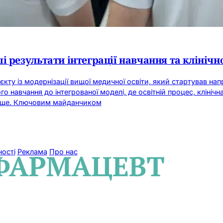
і результати інтеграції навчання та клініч
оєкту із модернізації вищої медичної освіти, який стартував на
 навчання до інтегрованої моделі, де освітній процес, клінічн
вище. Ключовим майданчиком
ності
Реклама
Про нас