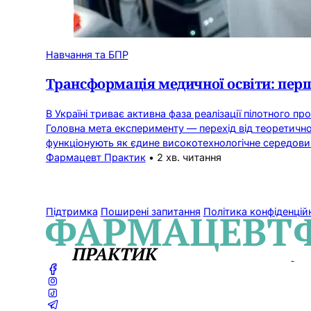
Навчання та БПР
Трансформація медичної освіти: перш
В Україні триває активна фаза реалізації пілотного пр
Головна мета експерименту — перехід від теоретичного
функціонують як єдине високотехнологічне середо
Фармацевт Практик
•
2 хв. читання
Підтримка
Поширені запитання
Політика конфіденцій