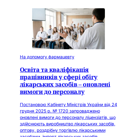
На допомогу фармацевту
Освіта та кваліфікація
працівників у сфері обігу
лікарських засобів – оновлені
вимоги до персоналу
Постановою Кабінету Міністрів України від 24
грудня 2025 р. № 1720 запроваджено
оновлені вимоги до персоналу ліцензіатів, що
здійснюють виробництво лікарських засобів,
оптову, роздрібну торгівлю лікарськими
засобами, імпорт лікарських засобів.