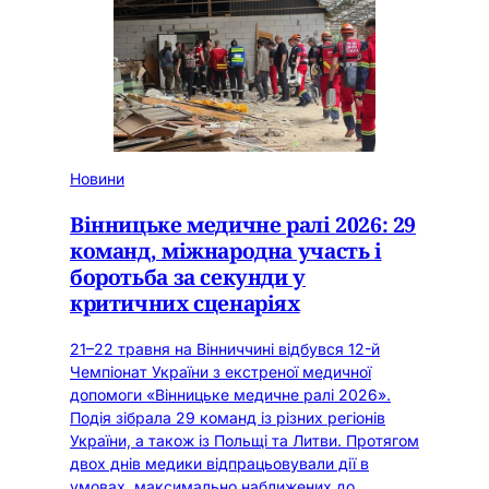
Новини
Вінницьке медичне ралі 2026: 29
команд, міжнародна участь і
боротьба за секунди у
критичних сценаріях
21–22 травня на Вінниччині відбувся 12-й
Чемпіонат України з екстреної медичної
допомоги «Вінницьке медичне ралі 2026».
Подія зібрала 29 команд із різних регіонів
України, а також із Польщі та Литви. Протягом
двох днів медики відпрацьовували дії в
умовах, максимально наближених до