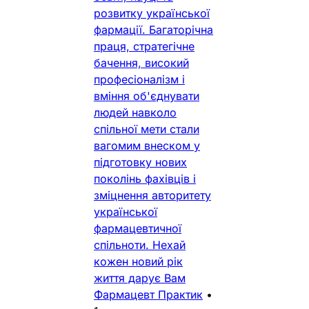
розвитку української
фармації. Багаторічна
праця, стратегічне
бачення, високий
професіоналізм і
вміння об'єднувати
людей навколо
спільної мети стали
вагомим внеском у
підготовку нових
поколінь фахівців і
зміцнення авторитету
української
фармацевтичної
спільноти. Нехай
кожен новий рік
життя дарує Вам
Фармацевт Практик
•