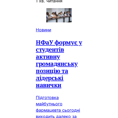
1 хв. читання
Новини
НФаУ формує у
студентів
активну
громадянську
позицію та
лідерські
навички
Підготовка
майбутнього
фармацевта сьогодні
виходить далеко за