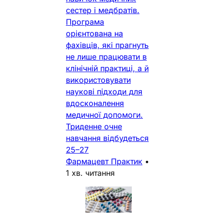
сестер і медбратів.
Програма
орієнтована на
фахівців, які прагнуть
не лише працювати в
клінічній практиці, а й
використовувати
наукові підходи для
вдосконалення
медичної допомоги.
Триденне очне
навчання відбудеться
25–27
Фармацевт Практик
•
1 хв. читання