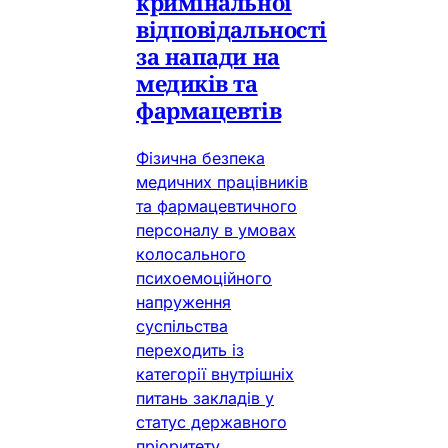
кримінальної
відповідальності
за напади на
медиків та
фармацевтів
Фізична безпека
медичних працівників
та фармацевтичного
персоналу в умовах
колосального
психоемоційного
напруження
суспільства
переходить із
категорії внутрішніх
питань закладів у
статус державного
пріоритету.