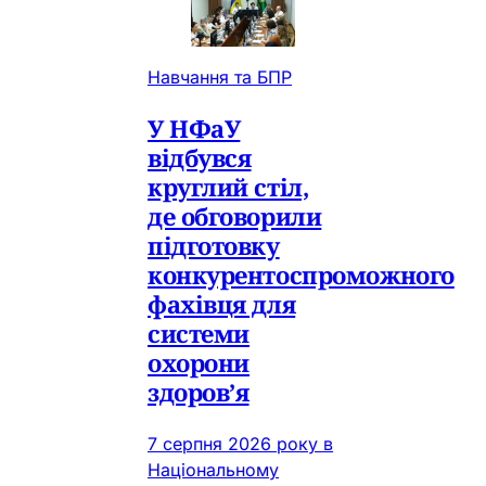
Навчання та БПР
У НФаУ
відбувся
круглий стіл,
де обговорили
підготовку
конкурентоспроможного
фахівця для
системи
охорони
здоров’я
7 серпня 2026 року в
Національному