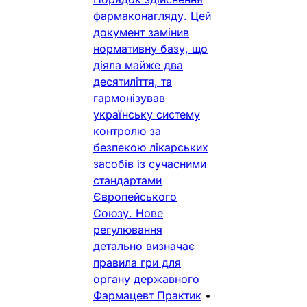
фармаконагляду. Цей
документ замінив
нормативну базу, що
діяла майже два
десятиліття, та
гармонізував
українську систему
контролю за
безпекою лікарських
засобів із сучасними
стандартами
Європейського
Союзу. Нове
регулювання
детально визначає
правила гри для
органу державного
Фармацевт Практик
•