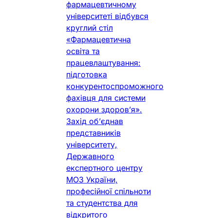
фармацевтичному
університеті відбувся
круглий стіл
«Фармацевтична
освіта та
працевлаштування:
підготовка
конкурентоспроможного
фахівця для системи
охорони здоров’я».
Захід об’єднав
представників
університету,
Державного
експертного центру
МОЗ України,
професійної спільноти
та студентства для
відкритого