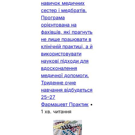
навичок медичних
сестер і медбратів.
Програма
орієнтована на
фахівців, які прагнуть
не лише працювати в
клінічній практиці, а й
використовувати
наукові підходи для
вдосконалення
медичної допомоги.
Триденне очне
навчання відбудеться
25–27
Фармацевт Практик
•
1 хв. читання