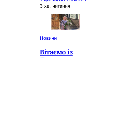
3 хв. читання
Новини
Вітаємо із
Днем
народження
Аллу
Анатоліївну
Котвіцьку!
Ваш професійний
шлях — це приклад
відданого служіння
фармацевтичній