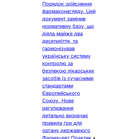
Порядок здійснення
фармаконагляду. Цей
документ замінив
нормативну базу, що
діяла майже два
десятиліття, та
гармонізував
українську систему
контролю за
безпекою лікарських
засобів із сучасними
стандартами
Європейського
Союзу. Нове
регулювання
детально визначає
правила гри для
органу державного
Фармацевт Практик
•