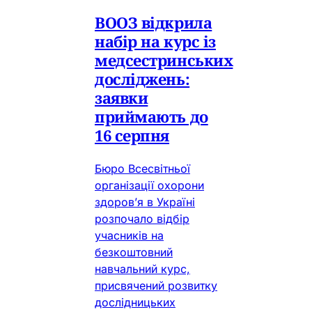
ВООЗ відкрила
набір на курс із
медсестринських
досліджень:
заявки
приймають до
16 серпня
Бюро Всесвітньої
організації охорони
здоров’я в Україні
розпочало відбір
учасників на
безкоштовний
навчальний курс,
присвячений розвитку
дослідницьких