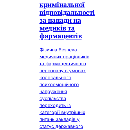
кримінальної
відповідальності
за напади на
медиків та
фармацевтів
Фізична безпека
медичних працівників
та фармацевтичного
персоналу в умовах
колосального
психоемоційного
напруження
суспільства
переходить із
категорії внутрішніх
питань закладів у
статус державного