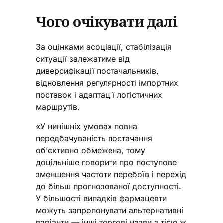
Чого очікувати далі
За оцінками асоціації, стабілізація
ситуації залежатиме від
диверсифікації постачальників,
відновлення регулярності імпортних
поставок і адаптації логістичних
маршрутів.
«У нинішніх умовах повна
передбачуваність постачання
об’єктивно обмежена, тому
доцільніше говорити про поступове
зменшення частоти перебоїв і перехід
до більш прогнозованої доступності.
У більшості випадків фармацевти
можуть запропонувати альтернативні
варіанти — інші торгові назви з тією ж