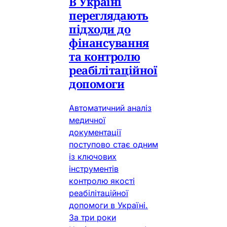
В Україні
переглядають
підходи до
фінансування
та контролю
реабілітаційної
допомоги
Автоматичний аналіз
медичної
документації
поступово стає одним
із ключових
інструментів
контролю якості
реабілітаційної
допомоги в Україні.
За три роки