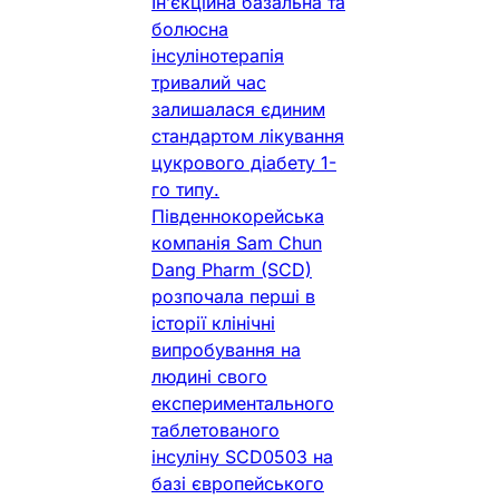
Ін’єкційна базальна та
болюсна
інсулінотерапія
тривалий час
залишалася єдиним
стандартом лікування
цукрового діабету 1-
го типу.
Південнокорейська
компанія Sam Chun
Dang Pharm (SCD)
розпочала перші в
історії клінічні
випробування на
людині свого
експериментального
таблетованого
інсуліну SCD0503 на
базі європейського