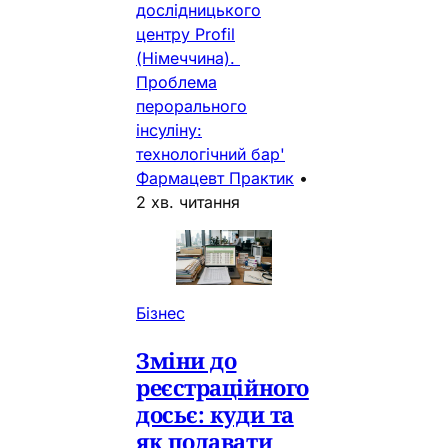
дослідницького
центру Profil
(Німеччина).
Проблема
перорального
інсуліну:
технологічний бар'
Фармацевт Практик
•
2 хв. читання
Бізнес
Зміни до
реєстраційного
досьє: куди та
як подавати