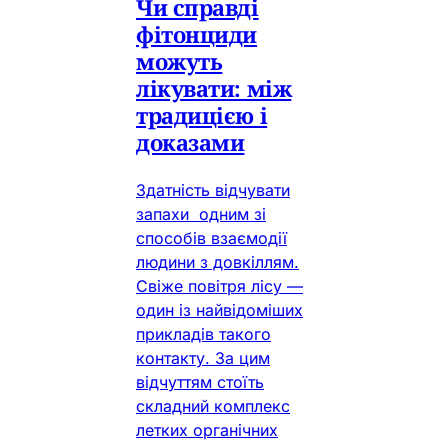
Чи справді
фітонциди
можуть
лікувати: між
традицією і
доказами
Здатність відчувати
запахи одним зі
способів взаємодії
людини з довкіллям.
Свіже повітря лісу —
один із найвідоміших
прикладів такого
контакту. За цим
відчуттям стоїть
складний комплекс
летких органічних