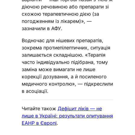
діючою речовиною або препарати зі
схожою терапевтичною дією (за
погодженням із лікарем)», —
зазначили в АФУ.
Водночас для нішевих препаратів,
зокрема протиепілептичних, ситуація
залишається складнішою. «Терапія
часто індивідуально підібрана, тому
заміна може вимагати не лише
корекції дозування, а й посиленого
медичного контролю», — підкреслили
в асоціації.
Читайте також
Дефіцит ліків — не
лише в Україні: результати опитування
EAHP в Європі
.