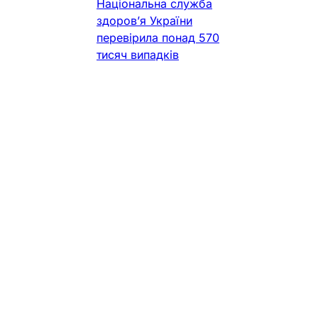
Національна служба
здоров’я України
перевірила понад 570
тисяч випадків
стаціонарної
реабілітації, а частка
епізодів, які
відповідають умовам
фінансування, помітно
зросла. Про
результати
моніторингу
повідомили під час
П’ятого Українського
форуму
Фармацевт Практик
•
1 хв. читання