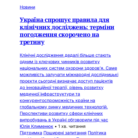
Новини
Україна спрощує правила для
клінічних досліджень: терміни
погодження скорочено на
третину
Клінічні дослідження дедалі більше стають
одним із ключових чинників розвитку
національних систем охорони здоров’я. Саме
можливість залучати міжнародні дослідницькі
проєкти сьогодні визначає доступ пацієнтів
до інноваційної терапії, рівень розвитку
медичної інфраструктури та
конкурентоспроможність країни на
глобальному ринку медичних технологій.
Перспективи розвитку сфери клінічних
випробувань в Україні обговорили під час
Юлія Клименюк
•
1 хв. читання
Підтримка
Поширені запитання
Політика