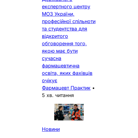
експертного центру
МОЗ України,
професійної спільноти
та студентства для
відкритого
обговорення того,
якою має бути
сучасна
фармацевтична
освіта, яких фахівців
очікує
Фармацевт Практик
•
5 хв. читання
Новини