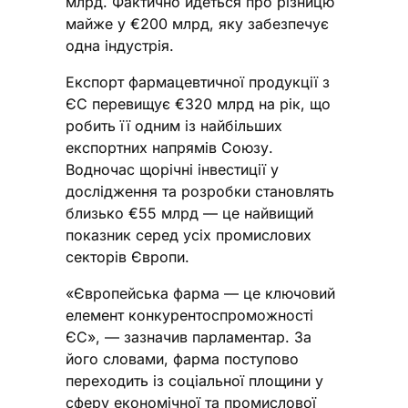
млрд. Фактично йдеться про різницю
майже у €200 млрд, яку забезпечує
одна індустрія.
Експорт фармацевтичної продукції з
ЄС перевищує €320 млрд на рік, що
робить її одним із найбільших
експортних напрямів Союзу.
Водночас щорічні інвестиції у
дослідження та розробки становлять
близько €55 млрд — це найвищий
показник серед усіх промислових
секторів Європи.
«Європейська фарма — це ключовий
елемент конкурентоспроможності
ЄС», — зазначив парламентар. За
його словами, фарма поступово
переходить із соціальної площини у
сферу економічної та промислової