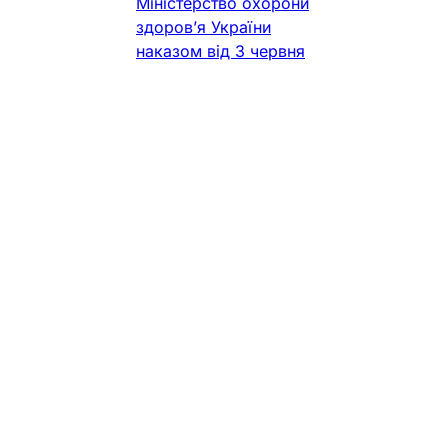
Міністерство охорони
здоров’я України
наказом від 3 червня
2026 року № 740
затвердило новий
Порядок здійснення
фармаконагляду. Цей
документ замінив
нормативну базу, що
діяла майже два
десятиліття, та
гармонізував
українську систему
контролю за
безпекою лікарських
засобів із сучасними
стандартами
Європейського
Союзу. Нове