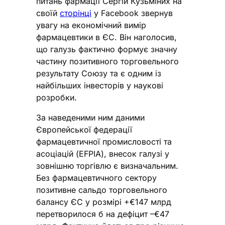
питань фармації Сергій Кузьміних на
своїй
сторінці
у Facebook звернув
увагу на економічний вимір
фармацевтики в ЄС. Він наголосив,
що галузь фактично формує значну
частину позитивного торговельного
результату Союзу та є одним із
найбільших інвесторів у наукові
розробки.
За наведеними ним даними
Європейської федерації
фармацевтичної промисловості та
асоціацій (EFPIA), внесок галузі у
зовнішню торгівлю є визначальним.
Без фармацевтичного сектору
позитивне сальдо торговельного
балансу ЄС у розмірі +€147 млрд
перетворилося б на дефіцит –€47