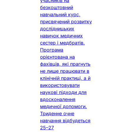
учасників на
безкоштовний
навчальний курс,
присвячений розвитку
дослідницьких
навичок медичних
сестер і медбратів.
Програма
орієнтована на
фахівців, які прагнуть
не лише працювати в
клінічній практиці, а й
використовувати
наукові підходи для
вдосконалення
медичної допомоги.
Триденне очне
навчання відбудеться
25–27