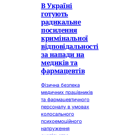
В Україні
готують
радикальне
посилення
кримінальної
відповідальності
за напади на
медиків та
фармацевтів
Фізична безпека
медичних працівників
та фармацевтичного
персоналу в умовах
колосального
психоемоційного
напруження