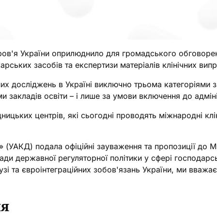
ров'я України оприлюднило для громадського обговорен
арських засобів та експертизи матеріалів клінічних вип
х досліджень в Україні виключно трьома категоріями за
ми закладів освіти – і лише за умови включення до адмі
ницьких центрів, які сьогодні проводять міжнародні клі
ь» (УАКД) подала офіційні зауваження та пропозиції до
сади державної регуляторної політики у сфері господарсь
лузі та євроінтеграційних зобов'язань України, ми вваж
ня