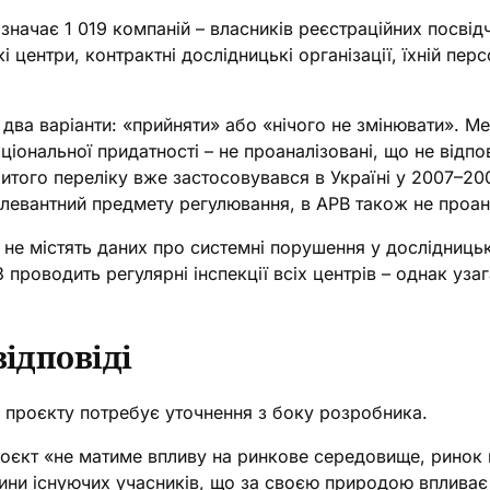
значає 1 019 компаній – власників реєстраційних посві
 центри, контрактні дослідницькі організації, їхній перс
два варіанти: «прийняти» або «нічого не змінювати». 
кціональної придатності – не проаналізовані, що не від
ритого переліку вже застосовувався в Україні у 2007–20
елевантний предмету регулювання, в АРВ також не проан
не містять даних про системні порушення у дослідниць
роводить регулярні інспекції всіх центрів – однак узага
відповіді
 проєкту потребує уточнення з боку розробника.
оєкт «не матиме впливу на ринкове середовище, ринок п
ини існуючих учасників, що за своєю природою впливає 