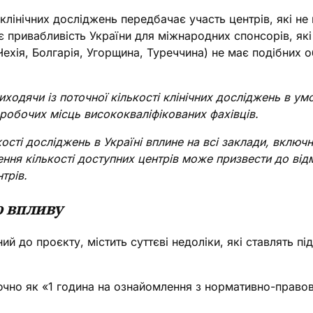
лінічних досліджень передбачає участь центрів, які не
 привабливість України для міжнародних спонсорів, які
ехія, Болгарія, Угорщина, Туреччина) не має подібних 
иходячи із поточної кількості клінічних досліджень в у
робочих місць висококваліфікованих фахівців.
ості досліджень в Україні вплине на всі заклади, включ
ення кількості доступних центрів може призвести до від
трів.
о впливу
ий до проєкту, містить суттєві недоліки, які ставлять п
чно як «1 година на ознайомлення з нормативно-правови