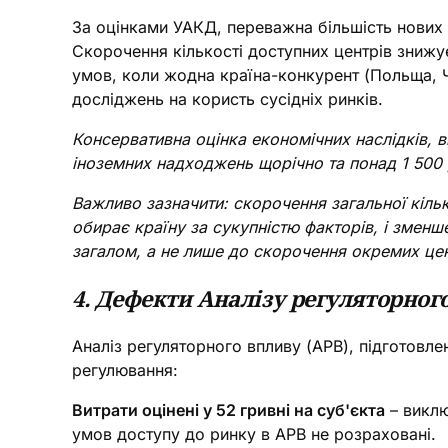
За оцінками УАКД, переважна більшість нових к
Скорочення кількості доступних центрів знижує
умов, коли жодна країна-конкурент (Польща, Ч
досліджень на користь сусідніх ринків.
Консервативна оцінка економічних наслідків, в
іноземних надходжень щорічно та понад 1 500 
Важливо зазначити: скорочення загальної кільк
обирає країну за сукупністю факторів, і зменш
загалом, а не лише до скорочення окремих цен
4. Дефекти Аналізу регуляторног
Аналіз регуляторного впливу (АРВ), підготовлен
регулювання:
Витрати оцінені у 52 гривні на суб'єкта
– виклю
умов доступу до ринку в АРВ не розраховані.