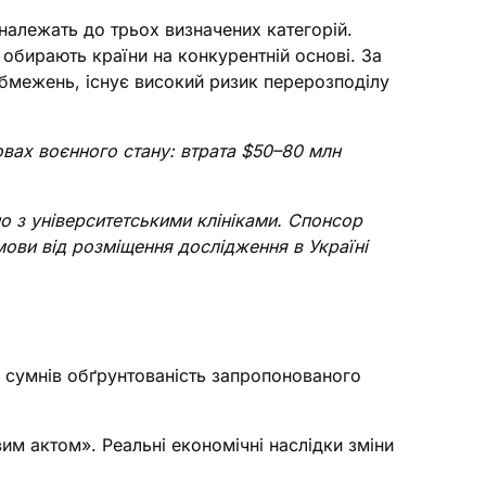
 належать до трьох визначених категорій.
 обирають країни на конкурентній основі. За
обмежень, існує високий ризик перерозподілу
мовах воєнного стану: втрата $50–80 млн
но з університетськими клініками. Спонсор
мови від розміщення дослідження в Україні
ід сумнів обґрунтованість запропонованого
м актом». Реальні економічні наслідки зміни