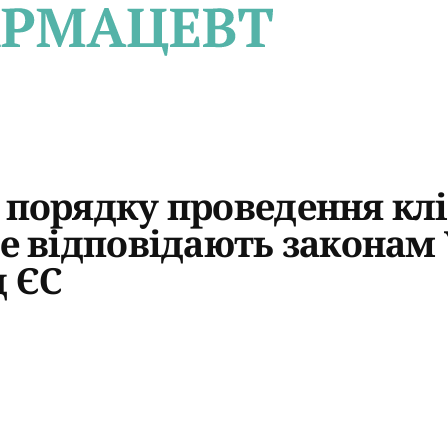
о порядку проведення кл
не відповідають законам 
д ЄС