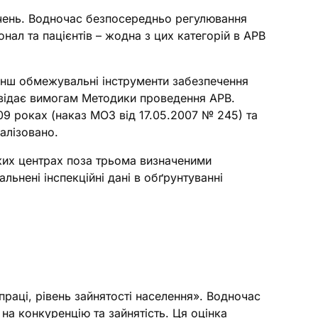
дчень. Водночас безпосередньо регулювання
онал та пацієнтів – жодна з цих категорій в АРВ
Менш обмежувальні інструменти забезпечення
повідає вимогам Методики проведення АРВ.
09 роках (наказ МОЗ від 17.05.2007 № 245) та
алізовано.
ких центрах поза трьома визначеними
льнені інспекційні дані в обґрунтуванні
раці, рівень зайнятості населення». Водночас
на конкуренцію та зайнятість. Ця оцінка