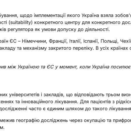
бування, щодо імплементації якого Україна взяла зобов'
сті (suitability) конкретного центру для конкретного до
ків регулятора як умови допуску до діяльності.
 ЄС – Німеччини, Франції, Італії, Іспанії, Польщі, Чехії
кладу та механізму закритого переліку. В усіх країнах 
ив між Україною та ЄС у момент, коли Україна посилює
их університетів і закладів, що відповідають трьом визн
женнях та інноваційного лікування. Для пацієнтів з рід
 дослідженні часто є єдиним шляхом до такого лікування
обмежив географію досліджень через окупацію та прифрон
м.