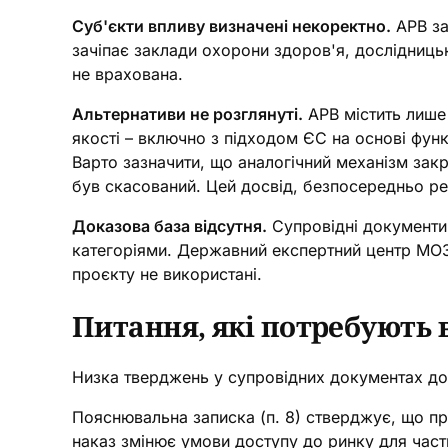
Суб'єкти впливу визначені некоректно.
АРВ за
зачіпає заклади охорони здоров'я, дослідницькі
не врахована.
Альтернативи не розглянуті.
АРВ містить лише 
якості – включно з підходом ЄС на основі фун
Варто зазначити, що аналогічний механізм зак
був скасований. Цей досвід, безпосередньо р
Доказова база відсутня.
Супровідні документи 
категоріями. Державний експертний центр МОЗ п
проєкту не використані.
Питання, які потребують 
Низка тверджень у супровідних документах до
Пояснювальна записка (п. 8) стверджує, що пр
наказ змінює умови доступу до ринку для част