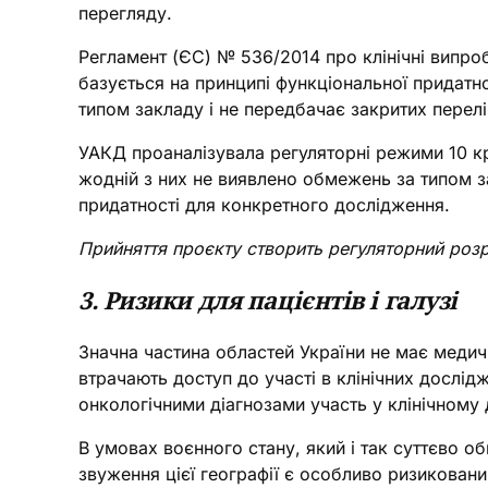
перегляду.
Регламент (ЄС) № 536/2014 про клінічні випро
базується на принципі функціональної придатно
типом закладу і не передбачає закритих перелі
УАКД проаналізувала регуляторні режими 10 країн
жодній з них не виявлено обмежень за типом за
придатності для конкретного дослідження.
Прийняття проєкту створить регуляторний розр
3. Ризики для пацієнтів і галузі
Значна частина областей України не має медичн
втрачають доступ до участі в клінічних дослід
онкологічними діагнозами участь у клінічному
В умовах воєнного стану, який і так суттєво 
звуження цієї географії є особливо ризиковани