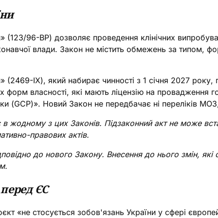
їни
и» (123/96-ВР) дозволяє проведення клінічних випробув
конавчої влади. Закон не містить обмежень за типом, 
» (2469-IX), який набирає чинності з 1 січня 2027 року,
х форм власності, які мають ліцензію на провадження го
ики (GCP)». Новий Закон не передбачає ні переліків МОЗ
в жодному з цих Законів. Підзаконний акт не може вст
мативно-правових актів.
дповідно до нового Закону. Внесення до нього змін, які
м.
 перед ЄС
т «не стосується зобов'язань України у сфері європейс