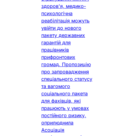
здоров'я, медико-
психологічна
реабілітація можуть
увійти до нового
пакету державних
гарантій для
працівників
прифронтових
громад. Пропозицію
про запровадження
спеціального статусу
та вагомого
соціального пакета
для фахівців, які
працюють у умовах
постійного ризику,
оприлюднила
Асоціація