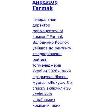
директор
Farmak
Генеральний
директор
фармацевтичної
компанії Farmak
Володимир Костюк
увійшов до рейтингу
«Надкерівники:
рейтинг
топменеджерів
України 2026», який
сформував бізнес-
журнал «Фокус». До
списку включили 36
керівників
українських
компаній, яких