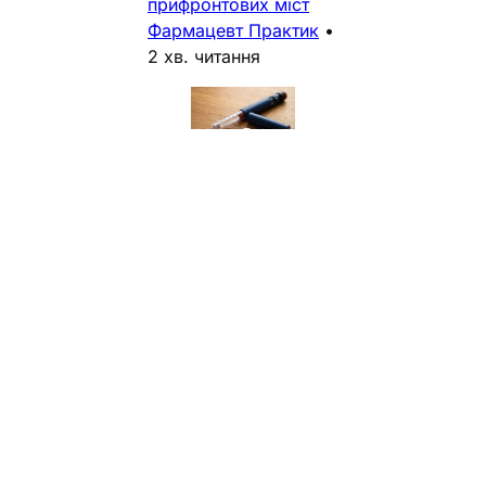
прифронтових міст
Фармацевт Практик
•
2 хв. читання
Ліки і хвороби
Кінець епохи
ін’єкцій?
Південнокорейський
кандидат
SCD0503 кидає
виклик
гігантам ринку
інсуліну
Ін’єкційна базальна та