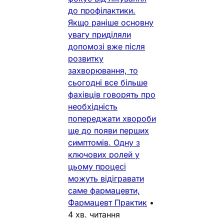
до профілактики.
Якщо раніше основну
увагу приділяли
допомозі вже після
розвитку
захворювання, то
сьогодні все більше
фахівців говорять про
необхідність
попереджати хвороби
ще до появи перших
симптомів. Одну з
ключових ролей у
цьому процесі
можуть відігравати
саме фармацевти,
Фармацевт Практик
•
4 хв. читання