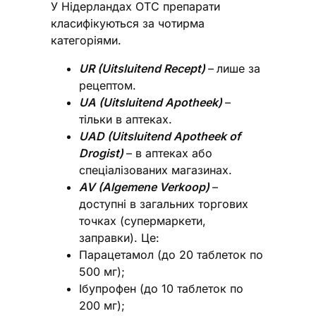
У Нідерландах ОТС препарати
класифікуються за чотирма
категоріями.
UR (Uitsluitend Recept)
–
лише за
рецептом.
UA (Uitsluitend Apotheek)
–
тільки в аптеках.
UAD (Uitsluitend Apotheek of
Drogist)
– в аптеках або
спеціалізованих магазинах.
AV (Algemene Verkoop)
–
доступні в загальних торгових
точках (супермаркети,
заправки). Це:
Парацетамол (до 20 таблеток по
500 мг);
Ібупрофен (до 10 таблеток по
200 мг);