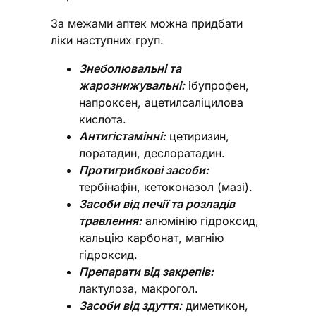
За межами аптек можна придбати
ліки наступних груп.
Знеболювальні та
жарознижувальні:
ібупрофен,
напроксен, ацетилсаліцилова
кислота.
Антигістамінні:
цетиризин,
лоратадин, деслоратадин.
Протигрибкові засоби:
тербінафін, кетоконазол (мазі).
Засоби від печії та розладів
травлення:
алюмінію гідроксид,
кальцію карбонат, магнію
гідроксид.
Препарати від закрепів:
лактулоза, макрогол.
Засоби від здуття:
диметикон,