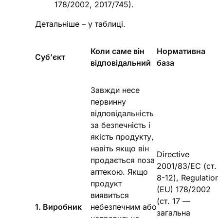
178/2002, 2017/745).
Детальніше – у таблиці.
Коли саме він
Нормативна
Суб’єкт
відповідальний
база
Завжди несе
первинну
відповідальність
за безпечність і
якість продукту,
навіть якщо він
Directive
продається поза
2001/83/EC (ст.
аптекою. Якщо
8-12), Regulatio
продукт
(EU) 178/2002
виявиться
(ст. 17 —
1. Виробник
небезпечним або
загальна