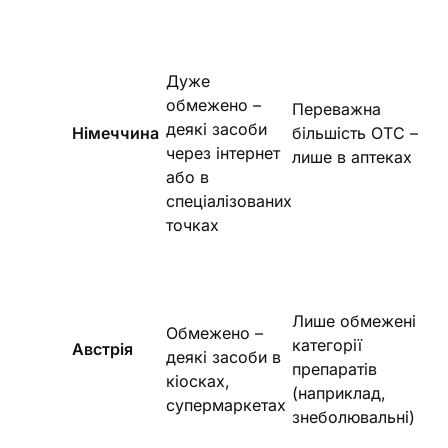
Дуже
обмежено –
Переважна
деякі засоби
Німеччина
більшість ОТС –
через інтернет
лише в аптеках
або в
спеціалізованих
точках
Лише обмежені
Обмежено –
категорії
Австрія
деякі засоби в
препаратів
кіосках,
(наприклад,
супермаркетах
знеболювальні)