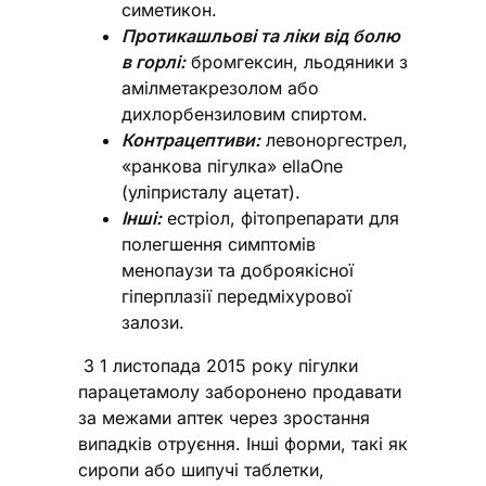
симетикон.
Протикашльові та ліки від болю
в горлі:
бромгексин, льодяники з
амілметакрезолом або
дихлорбензиловим спиртом.
Контрацептиви:
левоноргестрел,
«ранкова пігулка» ellaOne
(уліпристалу ацетат).
Інші:
естрiол, фітопрепарати для
полегшення симптомів
менопаузи та доброякісної
гіперплазії передміхурової
залози.
З 1 листопада 2015 року пігулки
парацетамолу заборонено продавати
за межами аптек через зростання
випадків отруєння. Інші форми, такі як
сиропи або шипучі таблетки,