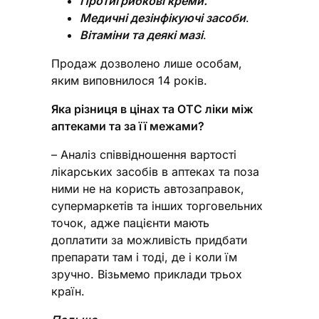
Протигрибкові креми.
Медичні дезінфікуючі засоби
.
Вітаміни та деякі мазі
.
Продаж дозволено лише особам,
яким виповнилося 14 років.
Яка різниця в цінах та ОТС ліки між
аптеками та за її межами?
– Аналіз співвідношення вартості
лікарських засобів в аптеках та поза
ними не на користь автозаправок,
супермаркетів та інших торговельних
точок, адже пацієнти мають
доплатити за можливість придбати
препарати там і тоді, де і коли їм
зручно. Візьмемо приклади трьох
країн.