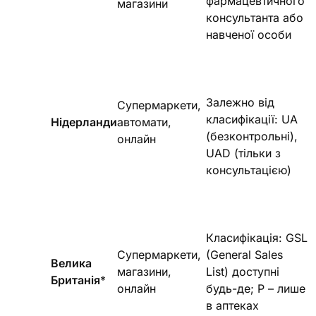
фармацевтичного
магазини
консультанта або
навченої особи
Залежно від
Супермаркети,
класифікації: UA
Нідерланди
автомати,
(безконтрольні),
онлайн
UAD (тільки з
консультацією)
Класифікація: GSL
Супермаркети,
(General Sales
Велика
магазини,
List) доступні
Британія
*
онлайн
будь-де; P – лише
в аптеках