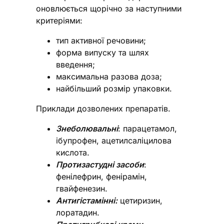
оновлюється щорічно за наступними
критеріями:
тип активної речовини;
форма випуску та шлях
введення;
максимальна разова доза;
найбільший розмір упаковки.
Приклади дозволених препаратів.
Знеболювальні
: парацетамол,
ібупрофен, ацетилсаліцилова
кислота.
Протизастудні засоби
:
фенілефрин, фенірамін,
гвайфенезин.
Антигістамінні:
цетиризин,
лоратадин.