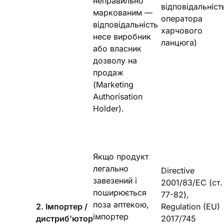
неправильно
відповідальніст
маркованим —
оператора
відповідальність
харчового
несе виробник
ланцюга)
або власник
дозволу на
продаж
(Marketing
Authorisation
Holder).
Якщо продукт
легально
Directive
завезений і
2001/83/EC (ст.
поширюється
77-82),
поза аптекою,
2. Імпортер /
Regulation (EU)
імпортер
дистриб’ютор
2017/745