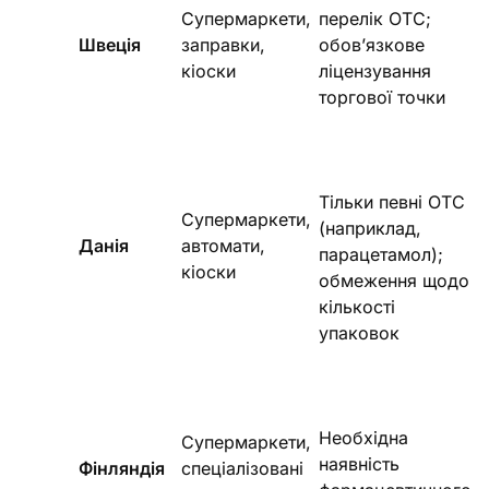
Супермаркети,
перелік ОТС;
Швеція
заправки,
обов’язкове
кіоски
ліцензування
торгової точки
Тільки певні ОТС
Супермаркети,
(наприклад,
Данія
автомати,
парацетамол);
кіоски
обмеження щодо
кількості
упаковок
Необхідна
Супермаркети,
наявність
Фінляндія
спеціалізовані