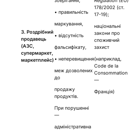
зберігання,
Regulation (EU)
178/2002 (ст.
• правильність
17-19);
маркування,
національні
3. Роздрібний
закони про
• відсутність
продавець
споживчий
(АЗС,
фальсифікату,
захист
супермаркет,
• неперевищення
(наприклад,
маркетплейс)
Code de la
меж дозволених
Consommation
до
—
продажу
Франція)
продуктів.
При порушенні
—
адміністративна