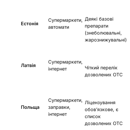
Деякі базові
Супермаркети,
Естонія
препарати
автомати
(знеболювальні,
жарознижувальні)
Супермаркети,
Латвія
Чіткий перелік
інтернет
дозволених ОТС
Супермаркети,
Ліцензування
Польща
заправки,
обов’язкове, є
інтернет
список
дозволених ОТС