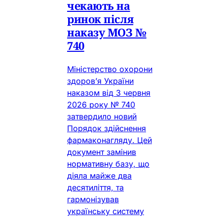
чекають на
ринок після
наказу МОЗ №
740
Міністерство охорони
здоров’я України
наказом від 3 червня
2026 року № 740
затвердило новий
Порядок здійснення
фармаконагляду. Цей
документ замінив
нормативну базу, що
діяла майже два
десятиліття, та
гармонізував
українську систему