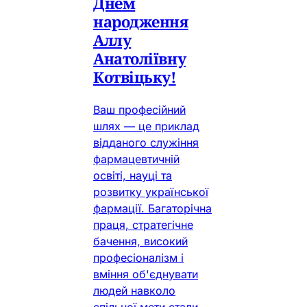
Днем
народження
Аллу
Анатоліївну
Котвіцьку!
Ваш професійний
шлях — це приклад
відданого служіння
фармацевтичній
освіті, науці та
розвитку української
фармації. Багаторічна
праця, стратегічне
бачення, високий
професіоналізм і
вміння об'єднувати
людей навколо
спільної мети стали