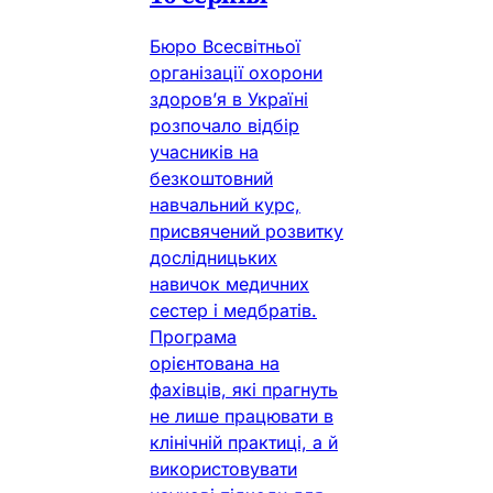
Бюро Всесвітньої
організації охорони
здоров’я в Україні
розпочало відбір
учасників на
безкоштовний
навчальний курс,
присвячений розвитку
дослідницьких
навичок медичних
сестер і медбратів.
Програма
орієнтована на
фахівців, які прагнуть
не лише працювати в
клінічній практиці, а й
використовувати