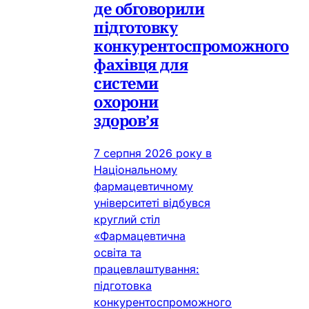
де обговорили
підготовку
конкурентоспроможного
фахівця для
системи
охорони
здоров’я
7 серпня 2026 року в
Національному
фармацевтичному
університеті відбувся
круглий стіл
«Фармацевтична
освіта та
працевлаштування:
підготовка
конкурентоспроможного