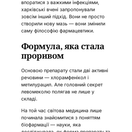
впоратися з важкими інфекціями,
харківські вчені запропонували
зовсім інший підхід. Вони не просто
створили нову мазь — вони змінили
саму філософію фармацевтики.
Формула, яка стала
проривом
Основою препарату стали дві активні
речовини — хлорамфенікол і
метилурацил. Але головний секрет
левомеколю полягав не лише у
складі.
На той час світова медицина лише
починала знайомитися з поняттям
біофармації — науки, яка
досліджувала, як форма препарату та