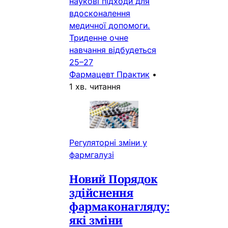
наукові підходи для
вдосконалення
медичної допомоги.
Триденне очне
навчання відбудеться
25–27
Фармацевт Практик
•
1 хв. читання
Регуляторні зміни у
фармгалузі
Новий Порядок
здійснення
фармаконагляду:
які зміни