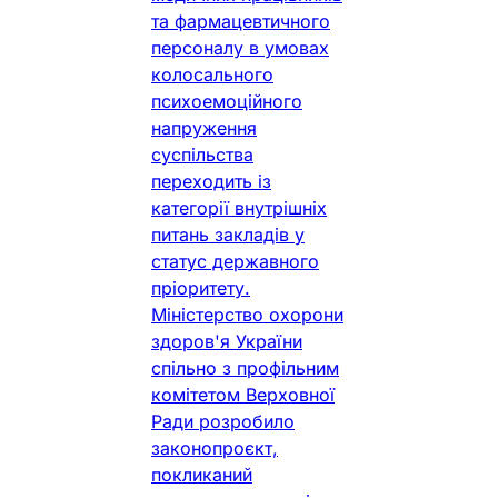
та фармацевтичного
персоналу в умовах
колосального
психоемоційного
напруження
суспільства
переходить із
категорії внутрішніх
питань закладів у
статус державного
пріоритету.
Міністерство охорони
здоров'я України
спільно з профільним
комітетом Верховної
Ради розробило
законопроєкт,
покликаний