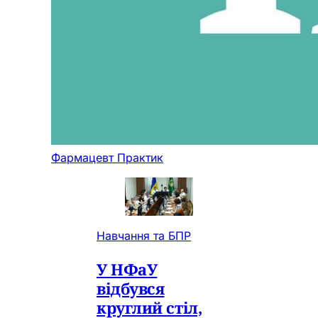
Фармацевт Практик
Навчання та БПР
У НФаУ
відбувся
круглий стіл,