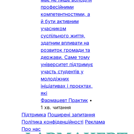
професійними
компетентностями, а
й бути активним
учасником
суспільного життя,
здатним впливати на
розвиток громади та
держави. Саме тому
університет підтримує
участь студентів у
молодіжних
ініціативах і проєктах,
які
Фармацевт Практик
•
1 хв. читання
Підтримка
Поширені запитання
Політика конфіденційності
Реклама
Про нас