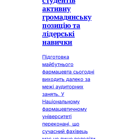
активну
громадянську
позицію та
лідерські
навички
Підготовка
майбутнього
фармацевта сьогодні
виходить далеко за
межі аудиторних
занять. У
Національному
фармацевтичному
університеті
переконані, що
сучасний фахівець
має не лише володіти