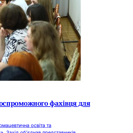
нтоспроможного фахівця для
рмацевтична освіта та
. Захід об’єднав представників