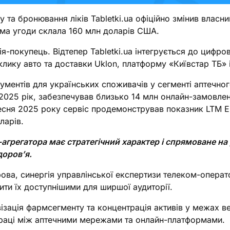
у та бронювання ліків Tabletki.ua офіційно змінив власн
Сума угоди склала 160 млн доларів США.
я-покупець. Відтепер Tabletki.ua інтегрується до цифро
клику авто та доставки Uklon, платформу «Київстар ТБ» 
рументів для українських споживачів у сегменті аптечно
за 2025 рік, забезпечував близько 14 млн онлайн-замовл
ресня 2025 року сервіс продемонстрував показник LTM E
ларів.
агрегатора має стратегічний характер і спрямоване на
доров’я.
а, синергія управлінської експертизи телеком-оператор
ити їх доступнішими для ширшої аудиторії.
зація фармсегменту та концентрація активів у межах в
впраці між аптечними мережами та онлайн-платформами.