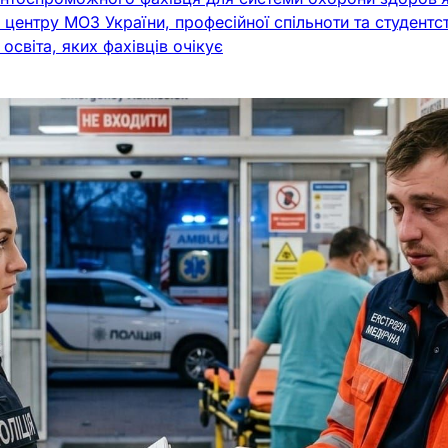
центру МОЗ України, професійної спільноти та студентс
світа, яких фахівців очікує