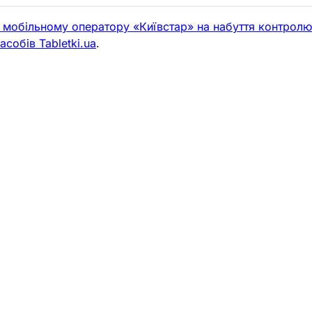
 мобільному оператору «Київстар» на набуття контрол
собів Tabletki.ua
.