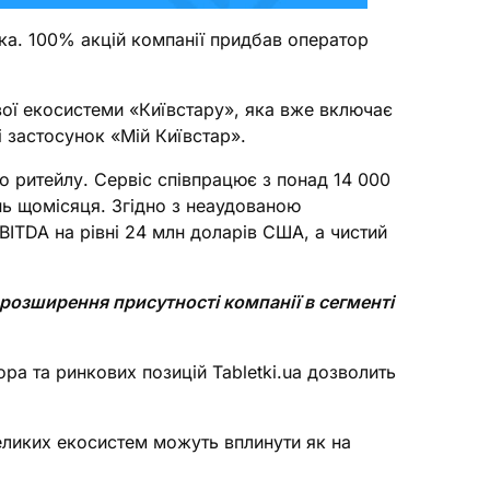
ика. 100% акцій компанії придбав оператор
вої екосистеми «Київстару», яка вже включає
і застосунок «Мій Київстар».
го ритейлу. Сервіс співпрацює з понад 14 000
ень щомісяця. Згідно з неаудованою
BITDA на рівні 24 млн доларів США, а чистий
 розширення присутності компанії в сегменті
а та ринкових позицій Tabletki.ua дозволить
еликих екосистем можуть вплинути як на