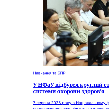
Навчання та БПР
У НФаУ відбувся круглий с
системи охорони здоров’я
7 серпня 2026 року в Національному ф
працевлаштування: підготовка конкуре