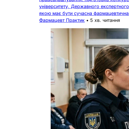
університету, Державного експертного 
якою має бути сучасна фармацевтична о
Фармацевт Практик
•
5 хв. читання