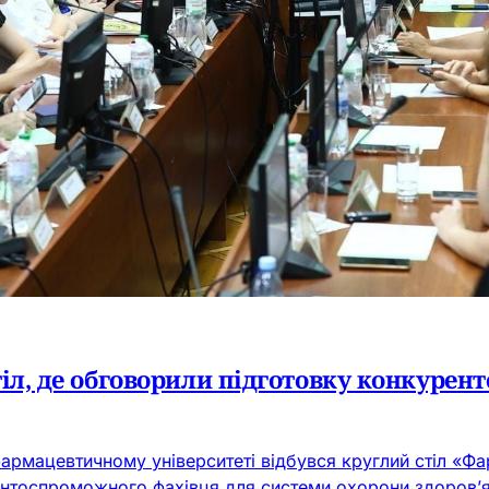
тіл, де обговорили підготовку конкуре
армацевтичному університеті відбувся круглий стіл «Фа
нтоспроможного фахівця для системи охорони здоров’я»