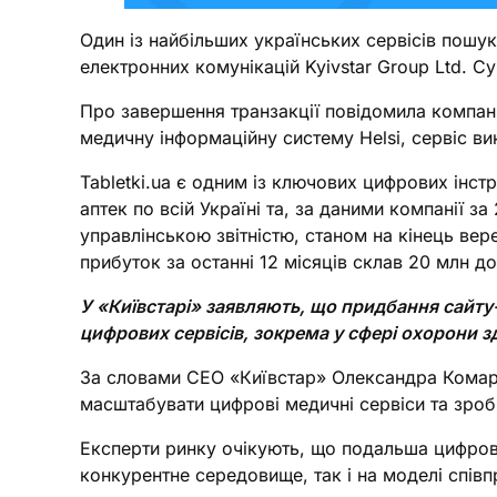
Один із найбільших українських сервісів пошук
електронних комунікацій Kyivstar Group Ltd. 
Про завершення транзакції повідомила компані
медичну інформаційну систему Helsi, сервіс ви
Tabletki.ua є одним із ключових цифрових інст
аптек по всій Україні та, за даними компанії 
управлінською звітністю, станом на кінець ве
прибуток за останні 12 місяців склав 20 млн до
У «Київстарі» заявляють, що придбання сайту-
цифрових сервісів, зокрема у сфері охорони з
За словами СЕО «Київстар» Олександра Комаров
масштабувати цифрові медичні сервіси та зроб
Експерти ринку очікують, що подальша цифрові
конкурентне середовище, так і на моделі спі