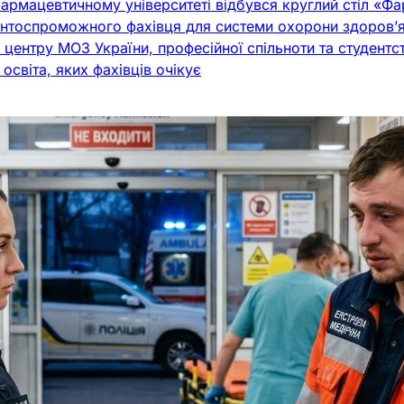
армацевтичному університеті відбувся круглий стіл «Фа
нтоспроможного фахівця для системи охорони здоров’я»
центру МОЗ України, професійної спільноти та студентс
світа, яких фахівців очікує