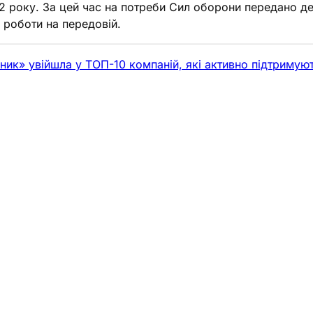
022 року. За цей час на потреби Сил оборони передано д
 роботи на передовій.
к» увійшла у ТОП-10 компаній, які активно підтримують