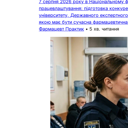
7 серпня 2026 року в Національному ф
працевлаштування: підготовка конкуре
університету, Державного експертного 
якою має бути сучасна фармацевтична о
Фармацевт Практик
•
5 хв. читання