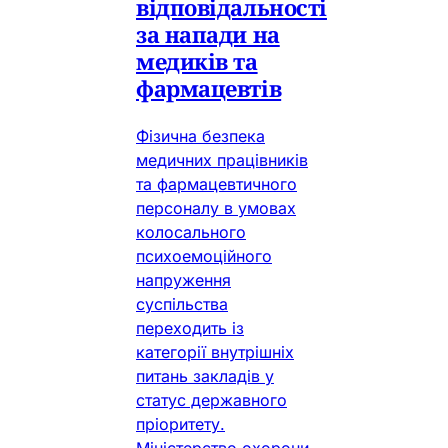
відповідальності
за напади на
медиків та
фармацевтів
Фізична безпека
медичних працівників
та фармацевтичного
персоналу в умовах
колосального
психоемоційного
напруження
суспільства
переходить із
категорії внутрішніх
питань закладів у
статус державного
пріоритету.
Міністерство охорони