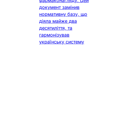
фармаконагляду. Цей
документ замінив
нормативну базу, що
діяла майже два
десятиліття, та
гармонізував
українську систему
контролю за
безпекою лікарських
засобів із сучасними
стандартами
Європейського
Союзу. Нове
регулювання
детально визначає
правила гри для
органу державного
Фармацевт Практик
•
3 хв. читання