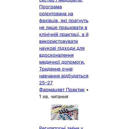
Програма
орієнтована на
фахівців, які прагнуть
не лише працювати в
клінічній практиці, а й
використовувати
наукові підходи для
вдосконалення
медичної допомоги.
Триденне очне
навчання відбудеться
25–27
Фармацевт Практик
•
1 хв. читання
Регуляторні зміни у