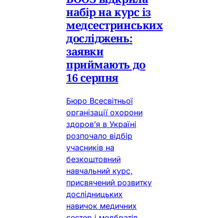
набір на курс із
медсестринських
досліджень:
заявки
приймають до
16 серпня
Бюро Всесвітньої
організації охорони
здоров’я в Україні
розпочало відбір
учасників на
безкоштовний
навчальний курс,
присвячений розвитку
дослідницьких
навичок медичних
сестер і медбратів.