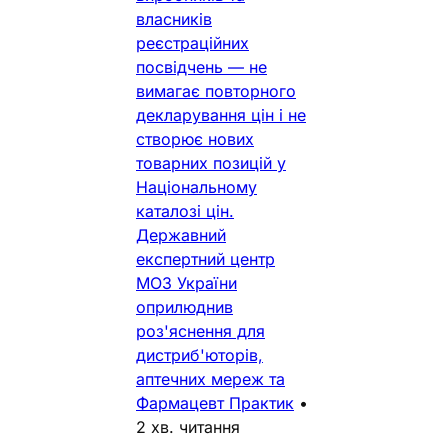
власників
реєстраційних
посвідчень — не
вимагає повторного
декларування цін і не
створює нових
товарних позицій у
Національному
каталозі цін.
Державний
експертний центр
МОЗ України
оприлюднив
роз'яснення для
дистриб'юторів,
аптечних мереж та
Фармацевт Практик
•
2 хв. читання