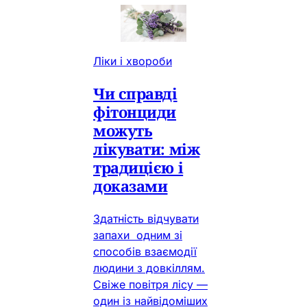
Ліки і хвороби
Чи справді
фітонциди
можуть
лікувати: між
традицією і
доказами
Здатність відчувати
запахи одним зі
способів взаємодії
людини з довкіллям.
Свіже повітря лісу —
один із найвідоміших