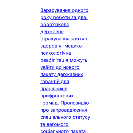
Зарахування одного
року роботи за два,
обов’язкове
державне
страхування життя і
здоров'я, медико-
психологічна
реабілітація можуть
увійти до нового
пакету державних
гарантій для
працівників
прифронтових
громад. Пропозицію
про запровадження
спеціального статусу
та вагомого
соціального пакета