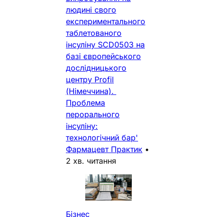
людині свого
експериментального
таблетованого
інсуліну SCD0503 на
базі європейського
дослідницького
центру Profil
(Німеччина).
Проблема
перорального
інсуліну:
технологічний бар'
Фармацевт Практик
•
2 хв. читання
Бізнес