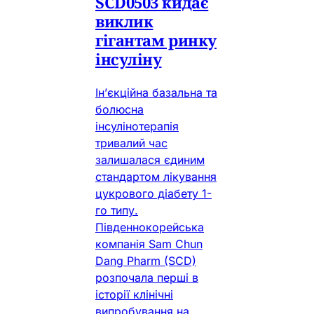
SCD0503 кидає
виклик
гігантам ринку
інсуліну
Ін’єкційна базальна та
болюсна
інсулінотерапія
тривалий час
залишалася єдиним
стандартом лікування
цукрового діабету 1-
го типу.
Південнокорейська
компанія Sam Chun
Dang Pharm (SCD)
розпочала перші в
історії клінічні
випробування на