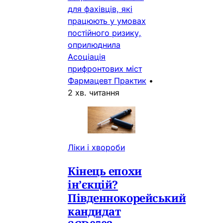
для фахівців, які
працюють у умовах
постійного ризику,
оприлюднила
Асоціація
прифронтових міст
Фармацевт Практик
•
2 хв. читання
Ліки і хвороби
Кінець епохи
ін’єкцій?
Південнокорейський
кандидат