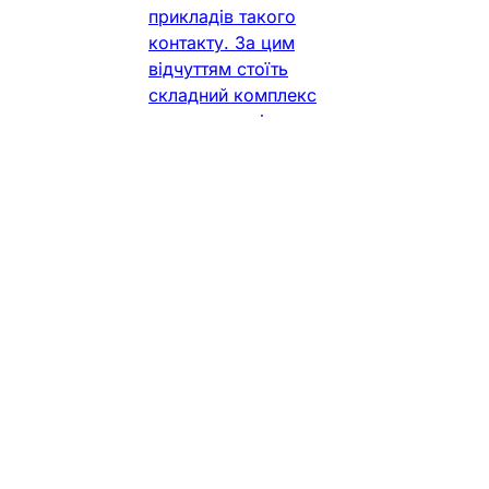
прикладів такого
контакту. За цим
відчуттям стоїть
складний комплекс
летких органічних
сполук рослин —
фітонцидів, які
сьогодні дедалі
частіше стають
об’єктом наукового
аналізу. Від опису
«природних
антисептиків» наука
перейшла до більш
складного розуміння
їх
Фармацевт Практик
•
3 хв. читання