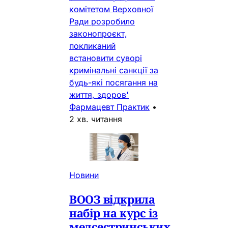
комітетом Верховної
Ради розробило
законопроєкт,
покликаний
встановити суворі
кримінальні санкції за
будь-які посягання на
життя, здоров'
Фармацевт Практик
•
2 хв. читання
Новини
ВООЗ відкрила
набір на курс із
медсестринських