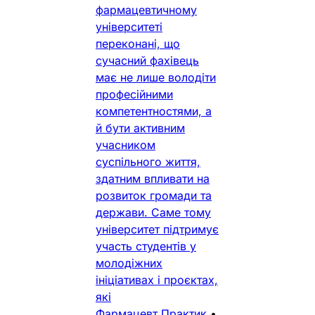
фармацевтичному
університеті
переконані, що
сучасний фахівець
має не лише володіти
професійними
компетентностями, а
й бути активним
учасником
суспільного життя,
здатним впливати на
розвиток громади та
держави. Саме тому
університет підтримує
участь студентів у
молодіжних
ініціативах і проєктах,
які
Фармацевт Практик
•