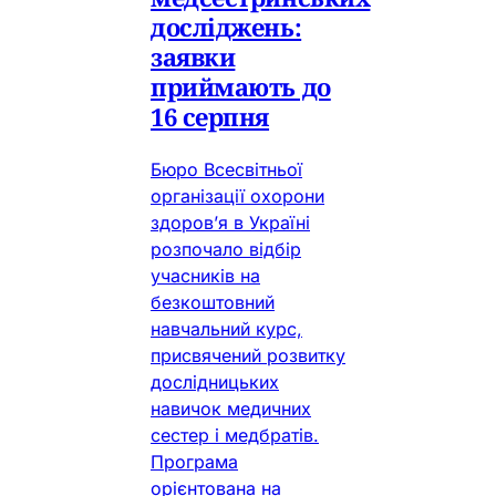
досліджень:
заявки
приймають до
16 серпня
Бюро Всесвітньої
організації охорони
здоров’я в Україні
розпочало відбір
учасників на
безкоштовний
навчальний курс,
присвячений розвитку
дослідницьких
навичок медичних
сестер і медбратів.
Програма
орієнтована на