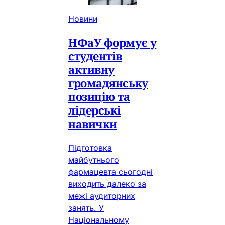
Новини
НФаУ формує у
студентів
активну
громадянську
позицію та
лідерські
навички
Підготовка
майбутнього
фармацевта сьогодні
виходить далеко за
межі аудиторних
занять. У
Національному