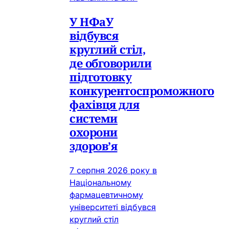
У НФаУ
відбувся
круглий стіл,
де обговорили
підготовку
конкурентоспроможного
фахівця для
системи
охорони
здоров’я
7 серпня 2026 року в
Національному
фармацевтичному
університеті відбувся
круглий стіл