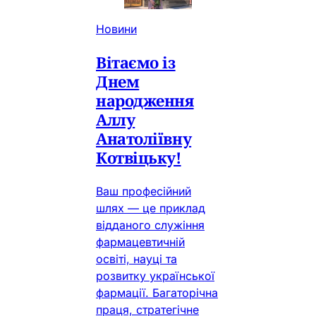
Новини
Вітаємо із
Днем
народження
Аллу
Анатоліївну
Котвіцьку!
Ваш професійний
шлях — це приклад
відданого служіння
фармацевтичній
освіті, науці та
розвитку української
фармації. Багаторічна
праця, стратегічне