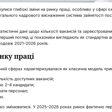
булися глибокі зміни на ринку праці, особливо у сфері о
загального кадрового виснаження система зайнятості пос
тистичні дані щодо кількості вакансій та зареєстровани
перший погляд ці показники виглядають як стандартна ан
родовж 2021–2026 років.
нку праці
ичній сферах характеризувалася як класична модель «р
лькість доступних вакансій;
но 2–4 кандидати;
рати персонал;
но.
мко змінюватися. У 2025–2026 роках ринок фактично пер