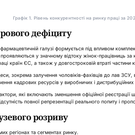
Графік 1. Рівень конкурентності на ринку праці за 202
рового дефіциту
 фармацевтичній галузі формується під впливом компле
 проявляються у значному відтоку жінок-працівниць за к
аці країн ЄС, а також у довгостроковій втраті частини
и, зокрема залучення чоловіків-фахівців до лав ЗСУ, від
ення кадрових ресурсів у виробничих і дистрибуційних
актори, які включають зменшення офіційної реєстрації ш
ідсутність повної репрезентації реального попиту і пропо
лузевого розриву
их регіонах та сегментах ринку.