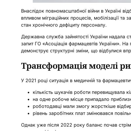
Внаслідок повномасштабної війни в Україні від
впливом міграційних процесів, мобілізації та 
стан хронічного дефіциту персоналу.
Державна служба зайнятості України надала ста
запит ГО «Асоціація фармацевтів України». На 
демонструє структурні зміни, що відбулися вп
Трансформація моделі ри
У 2021 році ситуація в медичній та фармацевт
кількість шукачів роботи перевищувала кі
на одне робоче місце припадало приблиз
роботодавці мали змогу жорсткіше відби
рівень заробітних плат змінювався повіль
Однак уже після 2022 року баланс почав стрі