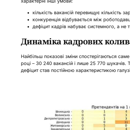
характерні інші умови:
кількість вакансій перевищує кількість з
конкуренція відбувається між роботодавц
дефіцит кадрів набуває системного, а не
Динаміка кадрових колива
Найбільш показові зміни спостерігаються саме 
році – 30 240 вакансій і лише 25 770 шукачів.
дефіцит став постійною характеристикою галузі