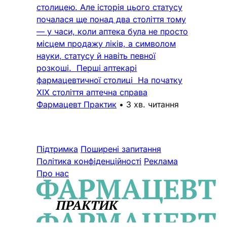
столицею. Але історія цього статусу
почалася ще понад два століття тому
— у часи, коли аптека була не просто
місцем продажу ліків, а символом
науки, статусу й навіть певної
розкоші. Перші аптекарі
фармацевтичної столиці На початку
XIX століття аптечна справа
Фармацевт Практик
•
3 хв. читання
Підтримка
Поширені запитання
Політика конфіденційності
Реклама
Про нас