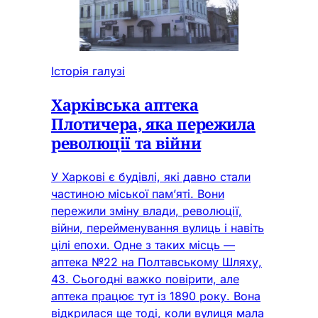
Історія галузі
Харківська аптека
Плотичера, яка пережила
революції та війни
У Харкові є будівлі, які давно стали
частиною міської пам’яті. Вони
пережили зміну влади, революції,
війни, перейменування вулиць і навіть
цілі епохи. Одне з таких місць —
аптека №22 на Полтавському Шляху,
43. Сьогодні важко повірити, але
аптека працює тут із 1890 року. Вона
відкрилася ще тоді, коли вулиця мала