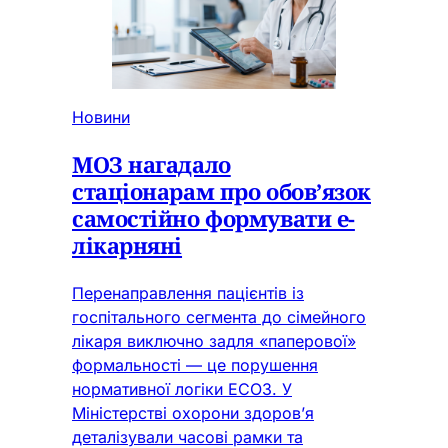
Новини
МОЗ нагадало
стаціонарам про обов’язок
самостійно формувати е-
лікарняні
Перенаправлення пацієнтів із
госпітального сегмента до сімейного
лікаря виключно задля «паперової»
формальності — це порушення
нормативної логіки ЕСОЗ. У
Міністерстві охорони здоров’я
деталізували часові рамки та