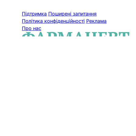
Підтримка
Поширені запитання
Політика конфіденційності
Реклама
Про нас
© 2026 ТОВ «ВИДАВНИЧИЙ ДІМ
«ФАРМАЦЕВТ ПРАКТИК». Cуб'єкт у
сфері онлайн-медіа. Ідентифікатор
онлайн-медіа в Реєстрі суб’єктів у
сфері медіа: R40-06310.