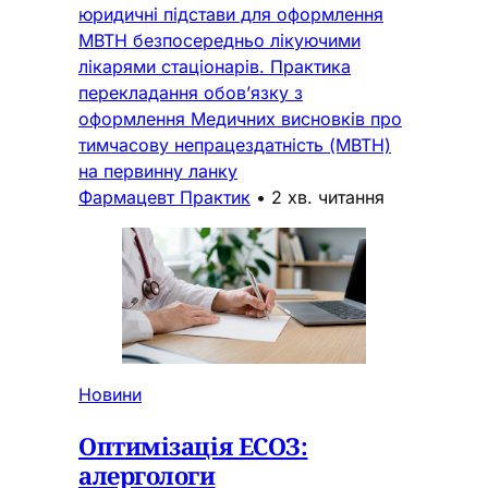
юридичні підстави для оформлення
МВТН безпосередньо лікуючими
лікарями стаціонарів. Практика
перекладання обов’язку з
оформлення Медичних висновків про
тимчасову непрацездатність (МВТН)
на первинну ланку
Фармацевт Практик
•
2 хв. читання
Новини
Оптимізація ЕСОЗ:
алергологи