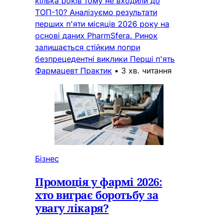
кілька років тому не входили до
ТОП-10? Аналізуємо результати
перших п'яти місяців 2026 року на
основі даних PharmSfera. Ринок
залишається стійким попри
безпрецедентні виклики Перші п'ять
Фармацевт Практик
•
3 хв. читання
Бізнес
Промоція у фармі 2026:
хто виграє боротьбу за
увагу лікаря?