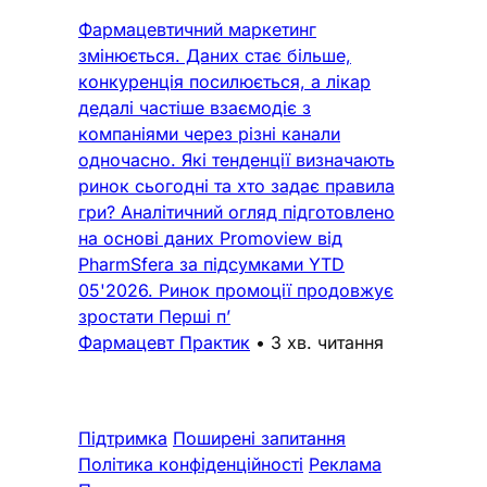
Фармацевтичний маркетинг
змінюється. Даних стає більше,
конкуренція посилюється, а лікар
дедалі частіше взаємодіє з
компаніями через різні канали
одночасно. Які тенденції визначають
ринок сьогодні та хто задає правила
гри? Аналітичний огляд підготовлено
на основі даних Promoview від
PharmSfera за підсумками YTD
05'2026. Ринок промоції продовжує
зростати Перші п’
Фармацевт Практик
•
3 хв. читання
Підтримка
Поширені запитання
Політика конфіденційності
Реклама