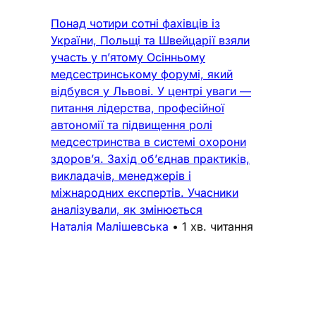
Понад чотири сотні фахівців із
України, Польщі та Швейцарії взяли
участь у п’ятому Осінньому
медсестринському форумі, який
відбувся у Львові. У центрі уваги —
питання лідерства, професійної
автономії та підвищення ролі
медсестринства в системі охорони
здоров’я. Захід об’єднав практиків,
викладачів, менеджерів і
міжнародних експертів. Учасники
аналізували, як змінюється
Наталія Малішевська
•
1 хв. читання
Підтримка
Поширені запитання
Політика конфіденційності
Реклама