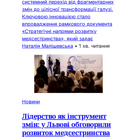
системний перехід від фрагментарних
змін до цілісної трансформації галузі.
Ключовою інновацією стало
впровадження рамкового документа
«Стратегічні напрями розвитку
медсестринства», який задає
Наталія Малішевська
•
1 хв. читання
Новини
Лідерство як інструмент
змін: у Львові обговорили
розвиток медсестринства