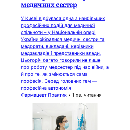
медичних сестер
У Києві відбулася одна з найбільших
професійних подій для медичної
спільноти – у Національній опері
України зібралися медичні сестри та
медбрати, викладачі, керівники
медзакладів і представники влади.
Цьогоріч багато говорили не лише
про роботу медсестер під час війни, а
й про те, як змінюється сама
професія. Серед головних тем —
професійна автономія
Фармацевт Практик
•
1 хв. читання