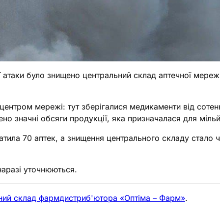
ої атаки було знищено центральний склад аптечної мережі
ентром мережі: тут зберігалися медикаменти від сотен
о значні обсяги продукції, яка призначалася для мільйо
тила 70 аптек, а знищення центрального складу стало 
 наразі уточнюються.
ений склад фармдистриб'ютора «Оптіма – Фарм»
.