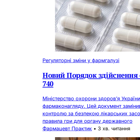
Регуляторні зміни у фармгалузі
Новий Порядок здійснення 
740
Міністерство охорони здоров’я Україн
фармаконагляду. Цей документ замінив
контролю за безпекою лікарських засо
правила гри для органу державного
Фармацевт Практик
•
3 хв. читання