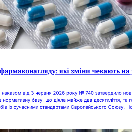
фармаконагляду: які зміни чекають на
и наказом від 3 червня 2026 року № 740 затвердило но
 нормативну базу, що діяла майже два десятиліття, та 
бів із сучасними стандартами Європейського Союзу. Н