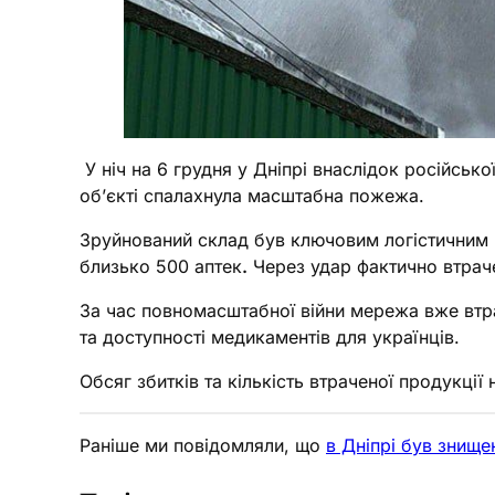
У ніч на 6 грудня у Дніпрі внаслідок російськ
об’єкті спалахнула масштабна пожежа.
Зруйнований склад був ключовим логістичним ц
близько 500 аптек
.
Через удар фактично втрачен
За час повномасштабної війни мережа вже втра
та доступності медикаментів для українців.
Обсяг збитків та кількість втраченої продукції
Раніше ми повідомляли, що
в Дніпрі був знищ