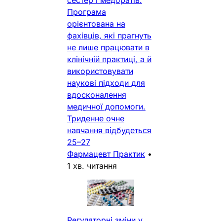
Програма
орієнтована на
фахівців, які прагнуть
не лише працювати в
клінічній практиці, а й
використовувати
наукові підходи для
вдосконалення
медичної допомоги.
Триденне очне
навчання відбудеться
25–27
Фармацевт Практик
•
1 хв. читання
Регуляторні зміни у