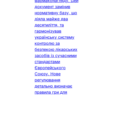
фармаконагляду. Цей
документ замінив
нормативну базу, що
діяла майже два
десятиліття, та
гармонізував
українську систему
контролю за
безпекою лікарських
засобів із сучасними
стандартами
Європейського
Союзу. Нове
регулювання
детально визначає
правила гри для
органу державного
Фармацевт Практик
•
3 хв. читання