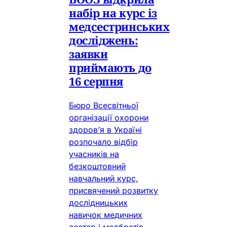
набір на курс із
медсестринських
досліджень:
заявки
приймають до
16 серпня
Бюро Всесвітньої
організації охорони
здоров’я в Україні
розпочало відбір
учасників на
безкоштовний
навчальний курс,
присвячений розвитку
дослідницьких
навичок медичних
сестер і медбратів.