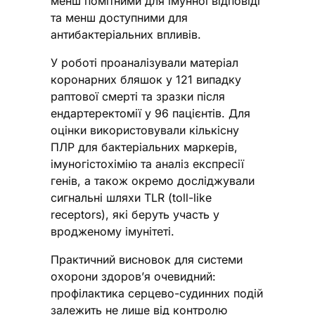
менш помітними для імунної відповіді
та менш доступними для
антибактеріальних впливів.
У роботі проаналізували матеріал
коронарних бляшок у 121 випадку
раптової смерті та зразки після
ендартеректомії у 96 пацієнтів. Для
оцінки використовували кількісну
ПЛР для бактеріальних маркерів,
імуногістохімію та аналіз експресії
генів, а також окремо досліджували
сигнальні шляхи TLR (toll-like
receptors), які беруть участь у
вродженому імунітеті.
Практичний висновок для системи
охорони здоров’я очевидний:
профілактика серцево-судинних подій
залежить не лише від контролю