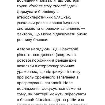
дослідники показали, що бактерії
групи
viridans streptococci
здатні
формувати біоплівку в
атеросклеротичних бляшках,
уникаючи розпізнавання імунною
системою та сприяючи запаленню —
фактору, що може підвищувати ризик
розриву бляшки.
Автори нагадують: ДНК бактерій
різного походження (зокрема з
ротової порожнини) раніше вже
виявляли в атеросклеротичних
ураженнях, що підтримує гіпотезу
про роль хронічного запалення в
прогресуванні патології. Нове
дослідження фокусується саме на
тому, як бактерії можуть перебувати
в бляшці: біоплівка здатна робити їх