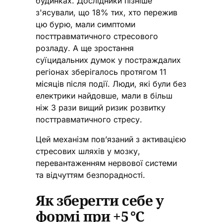
будинках. Дослідники пізніше
з'ясували, що 18% тих, хто пережив
цю бурю, мали симптоми
посттравматичного стресового
розладу. А ще зростання
суїцидальних думок у постраждалих
регіонах зберігалось протягом 11
місяців після події. Люди, які були без
електрики найдовше, мали в більш
ніж 3 рази вищий ризик розвитку
посттравматичного стресу.
Цей механізм пов’язаний з активацією
стресових шляхів у мозку,
перевантаженням нервової системи
та відчуттям безпорадності.
Як зберегти себе у
формі при +5 °C