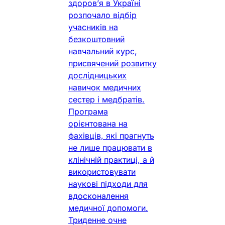
здоров’я в Україні
розпочало відбір
учасників на
безкоштовний
навчальний курс,
присвячений розвитку
дослідницьких
навичок медичних
сестер і медбратів.
Програма
орієнтована на
фахівців, які прагнуть
не лише працювати в
клінічній практиці, а й
використовувати
наукові підходи для
вдосконалення
медичної допомоги.
Триденне очне