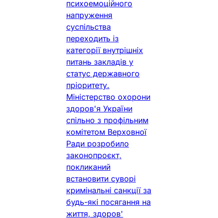
психоемоційного
напруження
суспільства
переходить із
категорії внутрішніх
питань закладів у
статус державного
пріоритету.
Міністерство охорони
здоров'я України
спільно з профільним
комітетом Верховної
Ради розробило
законопроєкт,
покликаний
встановити суворі
кримінальні санкції за
будь-які посягання на
життя, здоров'