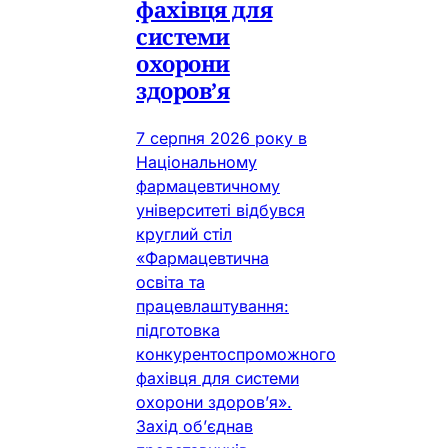
фахівця для
системи
охорони
здоров’я
7 серпня 2026 року в
Національному
фармацевтичному
університеті відбувся
круглий стіл
«Фармацевтична
освіта та
працевлаштування:
підготовка
конкурентоспроможного
фахівця для системи
охорони здоров’я».
Захід об’єднав