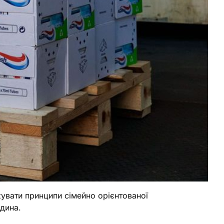
увати принципи сімейно орієнтованої
одина.