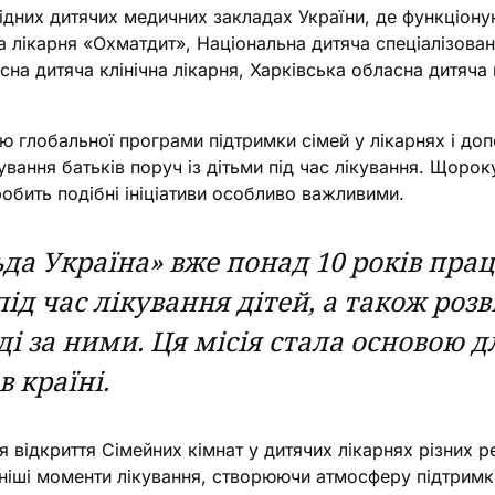
ідних дитячих медичних закладах України, де функціон
 лікарня «Охматдит», Національна дитяча спеціалізован
сна дитяча клінічна лікарня, Харківська обласна дитяча 
ю глобальної програми підтримки сімей у лікарнях і до
ання батьків поруч із дітьми під час лікування. Щороку
робить подібні ініціативи особливо важливими.
а Україна» вже понад 10 років пра
д час лікування дітей, а також роз
і за ними. Ця місія стала основою д
 країні.
я відкриття Сімейних кімнат у дитячих лікарнях різних р
дніші моменти лікування, створюючи атмосферу підтримк