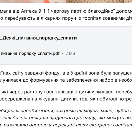
ла від Аптека 9-1-1 чергову партію благодійної допомог
о перебувають в лікарнях поруч із госпіталізованими ді
_Деякі_питання_порядку_сплати
_питання_порядку_сплати.pdf
2 MB
нах світу завдяки фонду, а в Україні вона була запущена
 долучилася до формування та забезпечення наборів необ
, які через раптову госпіталізацію дитини змушені переб
 зосереджена на лікуванні дитини, тоді як побутові пот
ідніші засоби гігієни, зокрема шампунь, мило, зубна па
ож інші базові речі для щоденного догляду, які можуть з
є важливою опорою у перші дні після екстреної госпіталі