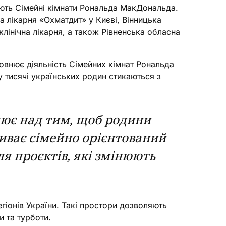
ують Сімейні кімнати Рональда МакДональда.
а лікарня «Охматдит» у Києві, Вінницька
клінічна лікарня, а також Рівненська обласна
повнює діяльність Сімейних кімнат Рональда
 тисячі українських родин стикаються з
цює над тим, щоб родини
виває сімейно орієнтований
ля проєктів, які змінюють
егіонів України. Такі простори дозволяють
и та турботи.