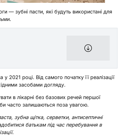
и — зубні пасти, які будуть використані для
тьми.
 у 2021 році. Від самого початку її реалізації
хідними засобами догляду.
увати в лікарні без базових речей першої
реби часто залишаються поза увагою.
ста, зубна щітка, серветки, антисептичні
надобитися батькам під час перебування в
зації.