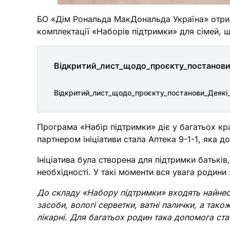
БО «Дім Рональда МакДональда Україна» отрима
комплектації «Наборів підтримки» для сімей, щ
Відкритий_лист_щодо_проєкту_постанови
Відкритий_лист_щодо_проєкту_постанови_Деякі
Програма «Набір підтримки» діє у багатьох краї
партнером ініціативи стала Аптека 9-1-1, яка
Ініціатива була створена для підтримки батьків
необхідності. У такі моменти вся увага родини
До складу «Набору підтримки» входять найнеобх
засоби, вологі серветки, ватні палички, а так
лікарні. Для багатьох родин така допомога ста