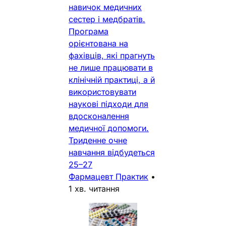
навичок медичних
сестер і медбратів.
Програма
орієнтована на
фахівців, які прагнуть
не лише працювати в
клінічній практиці, а й
використовувати
наукові підходи для
вдосконалення
медичної допомоги.
Триденне очне
навчання відбудеться
25–27
Фармацевт Практик
•
1 хв. читання