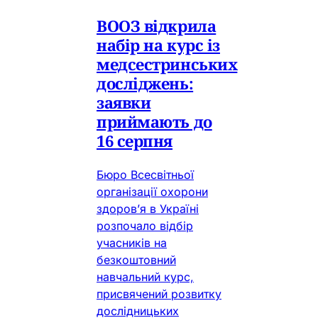
ВООЗ відкрила
набір на курс із
медсестринських
досліджень:
заявки
приймають до
16 серпня
Бюро Всесвітньої
організації охорони
здоров’я в Україні
розпочало відбір
учасників на
безкоштовний
навчальний курс,
присвячений розвитку
дослідницьких