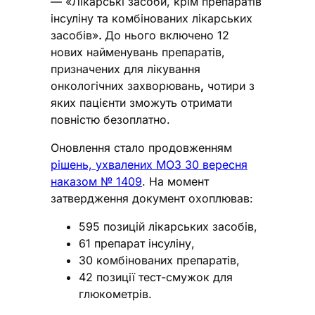
— «Лікарські засоби, крім препаратів
інсуліну та комбінованих лікарських
засобів»
.
До нього включено 12
нових найменувань препаратів,
призначених для лікування
онкологічних захворювань
,
чотири з
яких пацієнти зможуть отримати
повністю безоплатно.
Оновлення стало продовженням
рішень, ухвалених МОЗ 30 вересня
наказом № 1409
. На момент
затвердження документ охоплював:
595 позицій лікарських засобів,
61 препарат інсуліну,
30 комбінованих препаратів,
42 позиції тест-смужок для
глюкометрів.