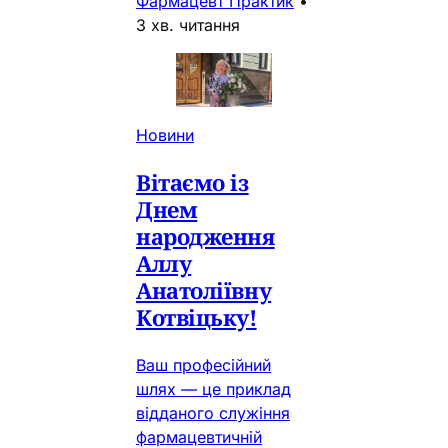
Фармацевт Практик
•
3 хв. читання
Новини
Вітаємо із
Днем
народження
Аллу
Анатоліївну
Котвіцьку!
Ваш професійний
шлях — це приклад
відданого служіння
фармацевтичній