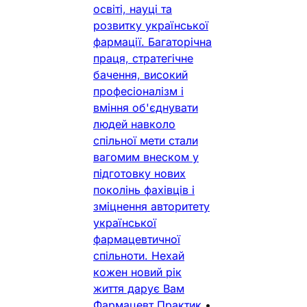
освіті, науці та
розвитку української
фармації. Багаторічна
праця, стратегічне
бачення, високий
професіоналізм і
вміння об'єднувати
людей навколо
спільної мети стали
вагомим внеском у
підготовку нових
поколінь фахівців і
зміцнення авторитету
української
фармацевтичної
спільноти. Нехай
кожен новий рік
життя дарує Вам
Фармацевт Практик
•