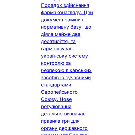
Порядок здійснення
фармаконагляду. Цей
документ замінив
нормативну базу, що
діяла майже два
десятиліття, та
гармонізував
українську систему
контролю за
безпекою лікарських
засобів із сучасними
стандартами
Європейського
Союзу. Нове
регулювання
детально визначає
правила гри для
органу державного