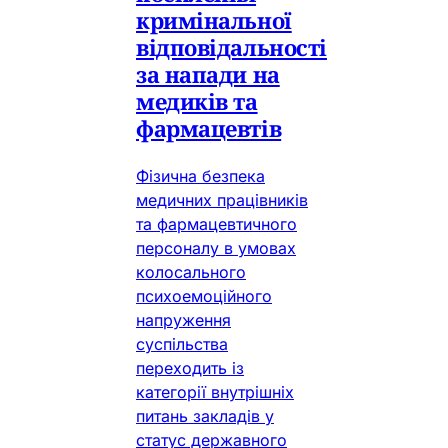
кримінальної
відповідальності
за напади на
медиків та
фармацевтів
Фізична безпека
медичних працівників
та фармацевтичного
персоналу в умовах
колосального
психоемоційного
напруження
суспільства
переходить із
категорії внутрішніх
питань закладів у
статус державного