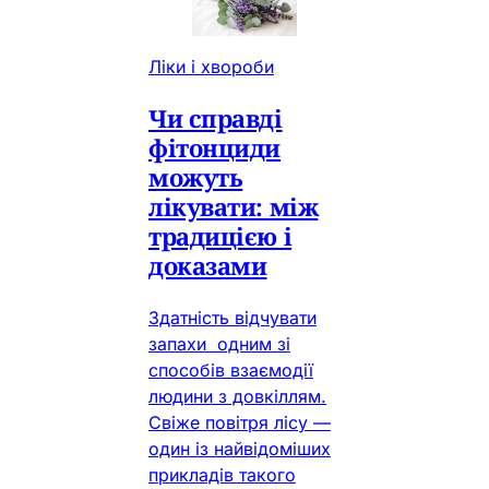
Ліки і хвороби
Чи справді
фітонциди
можуть
лікувати: між
традицією і
доказами
Здатність відчувати
запахи одним зі
способів взаємодії
людини з довкіллям.
Свіже повітря лісу —
один із найвідоміших
прикладів такого