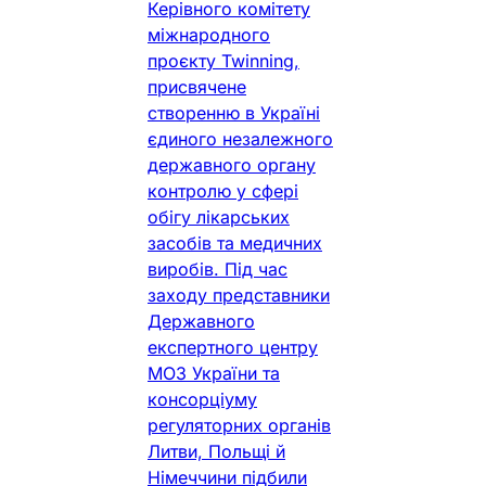
Керівного комітету
міжнародного
проєкту Twinning,
присвячене
створенню в Україні
єдиного незалежного
державного органу
контролю у сфері
обігу лікарських
засобів та медичних
виробів. Під час
заходу представники
Державного
експертного центру
МОЗ України та
консорціуму
регуляторних органів
Литви, Польщі й
Німеччини підбили