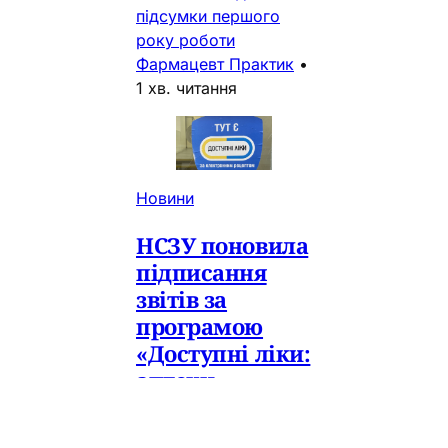
підсумки першого
року роботи
Фармацевт Практик
•
1 хв. читання
Новини
НСЗУ поновила
підписання
звітів за
програмою
«Доступні ліки:
аптеки
чекають на
відшкодування