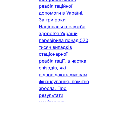
реабілітаційної
допомоги в Україні.
За три роки
Національна служба
здоров’я України
перевірила понад 570
тисяч випадків
стаціонарної
реабілітації, а частка
епізодів, які
відповідають умовам
фінансування, помітно
зросла. Про
результати
моніторингу
повідомили під час
П’ятого Українського
форуму