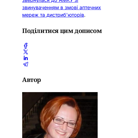
звернулася до АМКУ зі
звинуваченням в змові аптечних
мереж та дистриб'юторів
.
Поділитися цим дописом
Автор