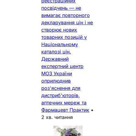
реєстраційних
посвідчень — не
вимагає повторного
декларування цін і не
створює нових
товарних позицій у
Національному
каталозі цін.
Державний
експертний центр
МОЗ України
оприлюднив
роз'яснення для
дистриб'юторів,
аптечних мереж та
Фармацевт Практик
•
2 хв. читання