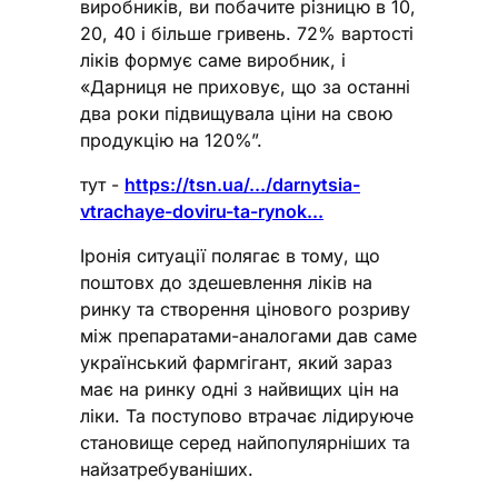
виробників, ви побачите різницю в 10,
20, 40 і більше гривень. 72% вартості
ліків формує саме виробник, і
«Дарниця не приховує, що за останні
два роки підвищувала ціни на свою
продукцію на 120%”.
тут -
https://tsn.ua/.../darnytsia-
vtrachaye-doviru-ta-rynok...
Іронія ситуації полягає в тому, що
поштовх до здешевлення ліків на
ринку та створення цінового розриву
між препаратами-аналогами дав саме
український фармгігант, який зараз
має на ринку одні з найвищих цін на
ліки. Та поступово втрачає лідируюче
становище серед найпопулярніших та
найзатребуваніших.