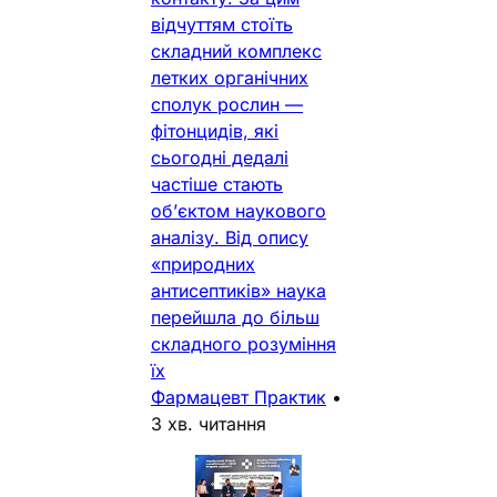
відчуттям стоїть
складний комплекс
летких органічних
сполук рослин —
фітонцидів, які
сьогодні дедалі
частіше стають
об’єктом наукового
аналізу. Від опису
«природних
антисептиків» наука
перейшла до більш
складного розуміння
їх
Фармацевт Практик
•
3 хв. читання