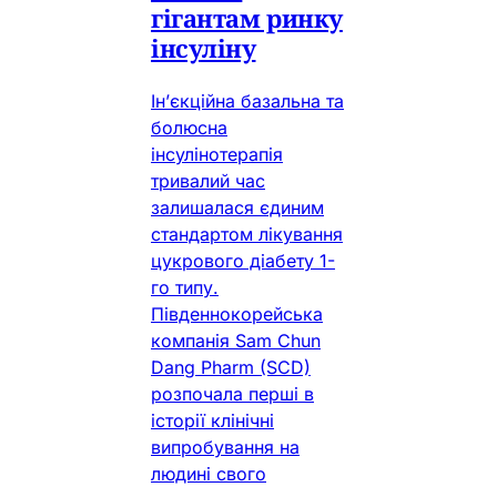
гігантам ринку
інсуліну
Ін’єкційна базальна та
болюсна
інсулінотерапія
тривалий час
залишалася єдиним
стандартом лікування
цукрового діабету 1-
го типу.
Південнокорейська
компанія Sam Chun
Dang Pharm (SCD)
розпочала перші в
історії клінічні
випробування на
людині свого