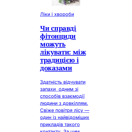
Ліки і хвороби
Чи справді
фітонциди
можуть
лікувати: між
традицією і
доказами
Здатність відчувати
запахи одним зі
способів взаємодії
людини з довкіллям.
Свіже повітря лісу —
один із найвідоміших
прикладів такого
контакту. За цим