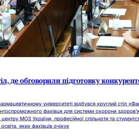
тіл, де обговорили підготовку конкуре
армацевтичному університеті відбувся круглий стіл «Фа
нтоспроможного фахівця для системи охорони здоров’я»
центру МОЗ України, професійної спільноти та студентс
світа, яких фахівців очікує