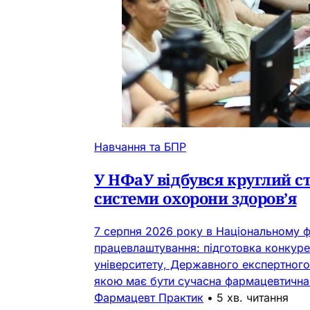
Навчання та БПР
У НФаУ відбувся круглий с
системи охорони здоров’я
7 серпня 2026 року в Національному ф
працевлаштування: підготовка конкуре
університету, Державного експертного 
якою має бути сучасна фармацевтична о
Фармацевт Практик
•
5 хв. читання