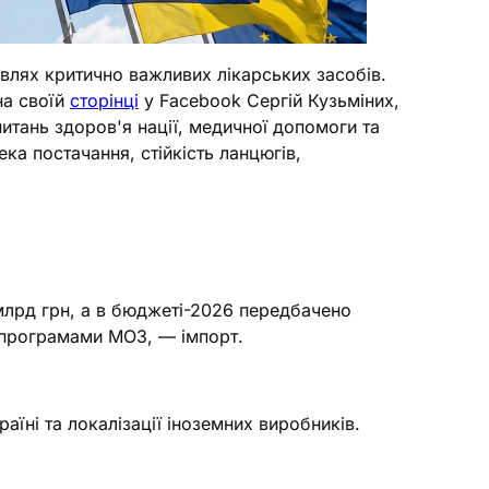
івлях критично важливих лікарських засобів.
на своїй
сторінці
у Facebook Сергій Кузьміних,
питань здоров'я нації, медичної допомоги та
а постачання, стійкість ланцюгів,
 млрд грн, а в бюджеті-2026 передбачено
а програмами МОЗ, — імпорт.
їні та локалізації іноземних виробників.