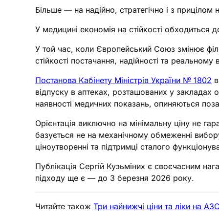
Більше — на надійно, стратегічно і з прицілом
У медицині економія на стійкості обходиться 
У той час, коли Європейський Союз змінює філо
стійкості постачання, надійності та реальному 
Постанова Кабінету Міністрів України № 1802
в
відпуску в аптеках, розташованих у закладах о
наявності медичних показань, опиняються поза
Орієнтація виключно на мінімальну ціну не гара
базується не на механічному обмеженні вибор
ціноутворенні та підтримці сталого функціонув
Публікація Сергій Кузьміних є своєчасним наг
підходу ще є — до 3 березня 2026 року.
Читайте також
Три найнижчі ціни та ліки на А