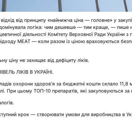
відхід від принципу «найнижча ціна — головне» у закуп
домінувала логіка: чим дешевше — тим краще, — пише 
цевтичної діяльності Комітету Верховної Ради України з 
дходу MEAT — коли разом із ціною враховуються безпек
ну ціну не захищає від дефіциту ліків.
ЛЬ ЛІКІВ В УКРАЇНІ.
акладів охорони здоров’я за бюджетні кошти склало 11,8
івлі. При цьому ТОП-10 препаратів, які закуповуються з
логів.
тупний крок — створювати умови для виробництва в Укра