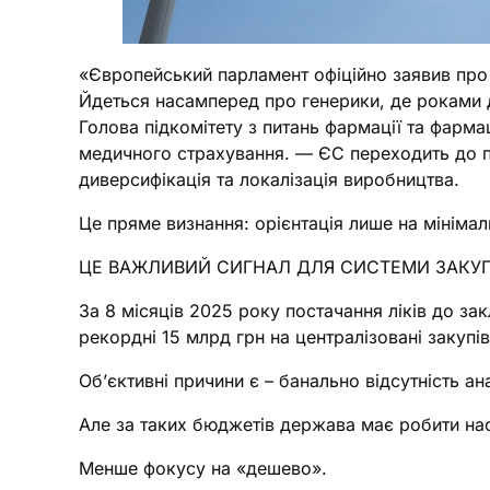
«Європейський парламент офіційно заявив про 
Йдеться насамперед про генерики, де роками 
Голова підкомітету з питань фармації та фарма
медичного страхування. — ЄС переходить до пі
диверсифікація та локалізація виробництва.
Це пряме визнання: орієнтація лише на мінімаль
ЦЕ ВАЖЛИВИЙ СИГНАЛ ДЛЯ СИСТЕМИ ЗАКУПІВЕ
За 8 місяців 2025 року постачання ліків до з
рекордні 15 млрд грн на централізовані закуп
Об’єктивні причини є – банально відсутність ана
Але за таких бюджетів держава має робити нас
Менше фокусу на «дешево».