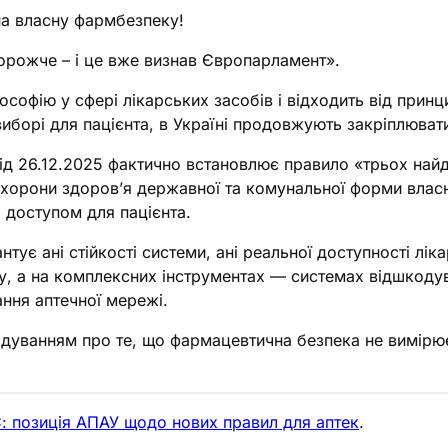
 на власну фармбезпеку!
дорожче – і це вже визнав Європарламент».
софію у сфері лікарських засобів і відходить від принц
виборі для пацієнта, в Україні продовжують закріплювати 
ід 26.12.2025 фактично встановлює правило «трьох на
хорони здоров’я державної та комунальної форми власност
 доступом для пацієнта.
нтує ані стійкості системи, ані реальної доступності лі
у, а на комплексних інструментах — системах відшкоду
ання аптечної мережі.
адуванням про те, що фармацевтична безпека не вимірю
ЗС: позиція АПАУ щодо нових правил для аптек
.