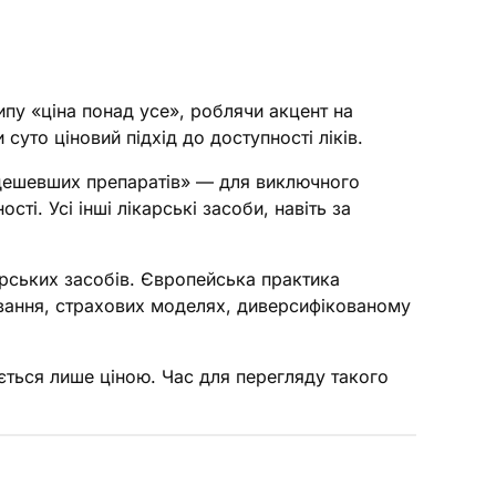
ипу «ціна понад усе», роблячи акцент на
суто ціновий підхід до доступності ліків.
йдешевших препаратів» — для виключного
і. Усі інші лікарські засоби, навіть за
карських засобів. Європейська практика
вання, страхових моделях, диверсифікованому
ється лише ціною. Час для перегляду такого