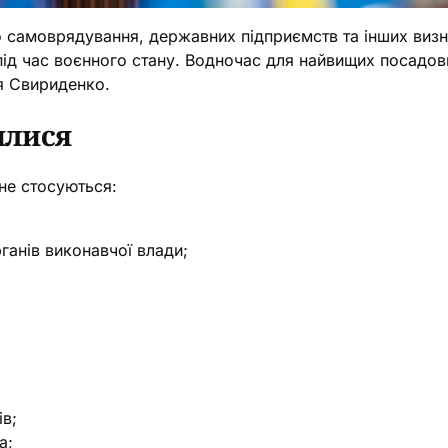
о самоврядування, державних підприємств та інших виз
д час воєнного стану. Водночас для найвищих посадов
я Свириденко.
илися
не стосуються:
ганів виконавчої влади;
ів;
а;