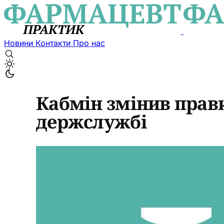
Новини
Контакти
Про нас
Кабмін змінив прави
держслужбі