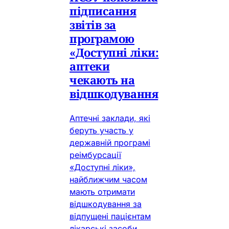
підписання
звітів за
програмою
«Доступні ліки:
аптеки
чекають на
відшкодування
Аптечні заклади, які
беруть участь у
державній програмі
реімбурсації
«Доступні ліки»,
найближчим часом
мають отримати
відшкодування за
відпущені пацієнтам
лікарські засоби.