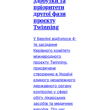
здобутки та
пріоритети
другої фази
проєкту
Twinning
У Берліні відбулося 4-
те засідання
Керівного комітету
міжнародного
проєкту Twinning,
присвячене
створенню в Україні
єдиного незалежного
державного органу
контролю у сфері
обігу лікарських
засобів та медичних
виробів. Під час