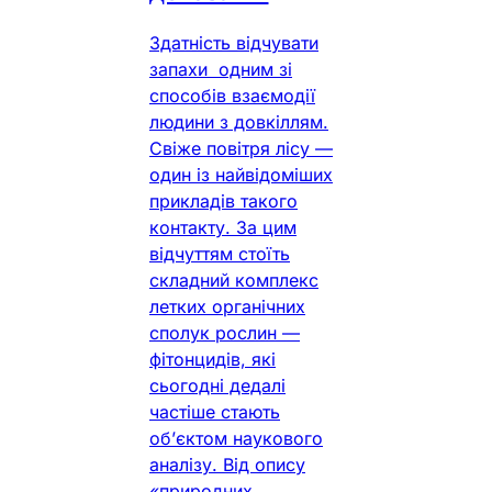
Здатність відчувати
запахи одним зі
способів взаємодії
людини з довкіллям.
Свіже повітря лісу —
один із найвідоміших
прикладів такого
контакту. За цим
відчуттям стоїть
складний комплекс
летких органічних
сполук рослин —
фітонцидів, які
сьогодні дедалі
частіше стають
об’єктом наукового
аналізу. Від опису
«природних