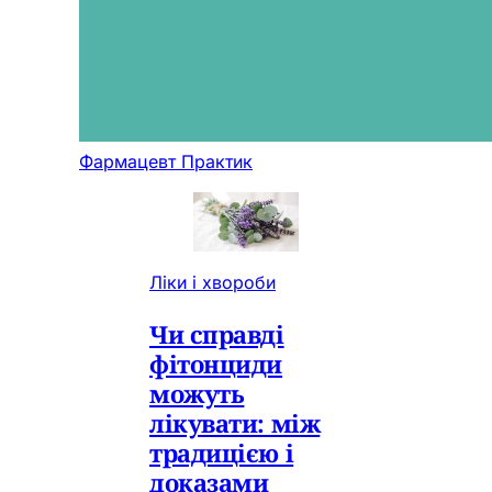
Фармацевт Практик
Ліки і хвороби
Чи справді
фітонциди
можуть
лікувати: між
традицією і
доказами