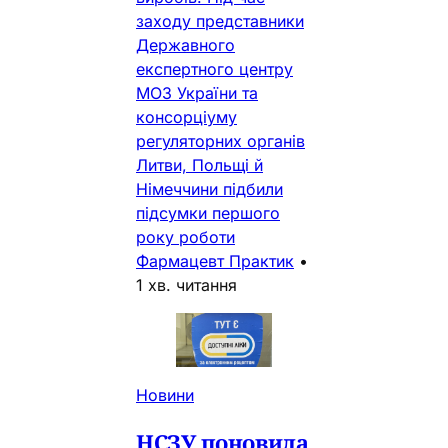
заходу представники
Державного
експертного центру
МОЗ України та
консорціуму
регуляторних органів
Литви, Польщі й
Німеччини підбили
підсумки першого
року роботи
Фармацевт Практик
•
1 хв. читання
Новини
НСЗУ поновила