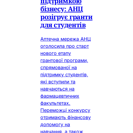
підтримкою
бізнесу: АНЦ
розігрує гранти
для студентів
Аптечна мережа АНЦ
оголосила про старт
нового етапу
грантової програми,
спрямованої на
підтримку студентів,
які вступили та
навчаються на
фармацевтичних
факультетах.
Переможці конкурсу
отримають фінансову
допомогу на
навчання, а також