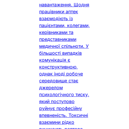
навантаження. Щодня
працівники аптек
взаємодіють із
пацієнтами, колегами,
керівниками та
представниками
медичної спільноти. У
більшості випадків
комунікація є
конструктивною,
однак іноді робоче
середовище стає
джерелом
психологічного тиску,
який поступово
руйнує професійну
впевненість. Токсичні
взаємини рідко
виникають раптово.