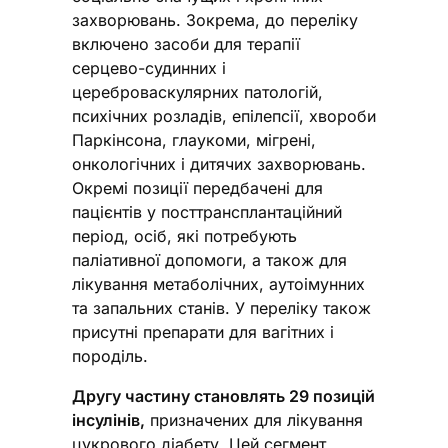
захворювань. Зокрема, до переліку
включено засоби для терапії
серцево-судинних і
цереброваскулярних патологій,
психічних розладів, епілепсії, хвороби
Паркінсона, глаукоми, мігрені,
онкологічних і дитячих захворювань.
Окремі позиції передбачені для
пацієнтів у посттрансплантаційний
період, осіб, які потребують
паліативної допомоги, а також для
лікування метаболічних, аутоімунних
та запальних станів. У переліку також
присутні препарати для вагітних і
породіль.
Другу частину становлять 29 позицій
інсулінів,
призначених для лікування
цукрового діабету. Цей сегмент