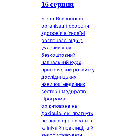
16 серпня
Бюро Всесвітньої
організації охорони
здоров’я в Україні
розпочало відбір
учасників на
безкоштовний
навчальний курс,
присвячений розвитку
дослідницьких
навичок медичних
сестер і медбратів.
Програма
орієнтована на
фахівців, які прагнуть
не лише працювати в
клінічній практиці, а й
використовувати