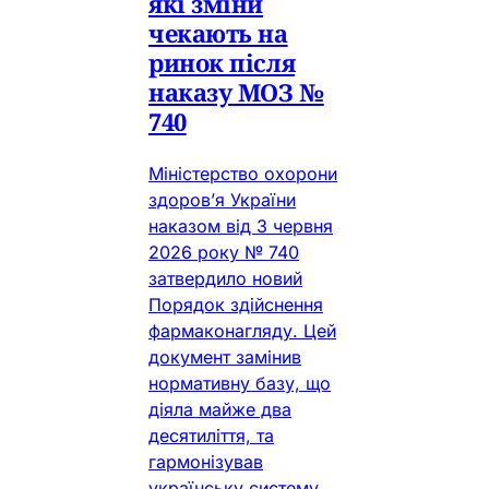
які зміни
чекають на
ринок після
наказу МОЗ №
740
Міністерство охорони
здоров’я України
наказом від 3 червня
2026 року № 740
затвердило новий
Порядок здійснення
фармаконагляду. Цей
документ замінив
нормативну базу, що
діяла майже два
десятиліття, та
гармонізував
українську систему