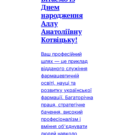
Днем
народження
Аллу
Анатоліївну
Котвіцьку!
Ваш професійний
шлях — це приклад
відданого служіння
фармацевтичній
освіті, науці та
розвитку української
фармації. Багаторічна
праця, стратегічне
бачення, високий
професіоналізм і
вміння об'єднувати
людей навколо