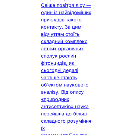
Свіже повітря лісу —
один із найвідоміших
прикладів такого
контакту. За цим
відчуттям стоїть
складний комплекс
летких органічних
сполук рослин —
фітонцидів, які
сьогодні дедалі
частіше стають
об’єктом наукового
аналізу. Від опису
«природних
антисептиків» наука
перейшла до більш
складного розуміння
їх