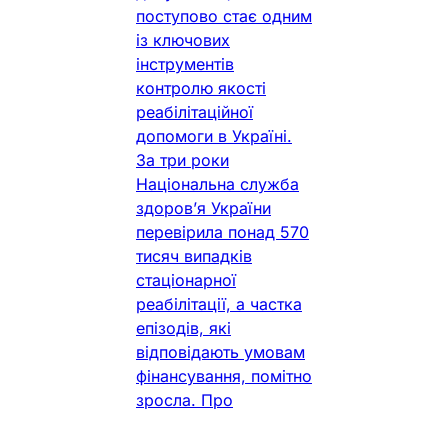
поступово стає одним
із ключових
інструментів
контролю якості
реабілітаційної
допомоги в Україні.
За три роки
Національна служба
здоров’я України
перевірила понад 570
тисяч випадків
стаціонарної
реабілітації, а частка
епізодів, які
відповідають умовам
фінансування, помітно
зросла. Про
результати