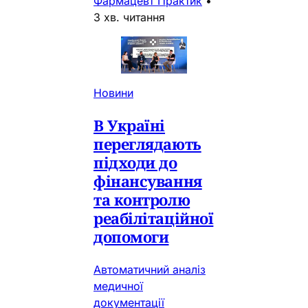
Фармацевт Практик
•
3 хв. читання
Новини
В Україні
переглядають
підходи до
фінансування
та контролю
реабілітаційної
допомоги
Автоматичний аналіз
медичної
документації