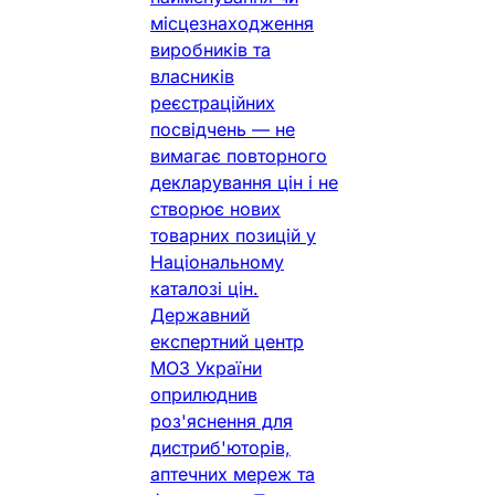
місцезнаходження
виробників та
власників
реєстраційних
посвідчень — не
вимагає повторного
декларування цін і не
створює нових
товарних позицій у
Національному
каталозі цін.
Державний
експертний центр
МОЗ України
оприлюднив
роз'яснення для
дистриб'юторів,
аптечних мереж та