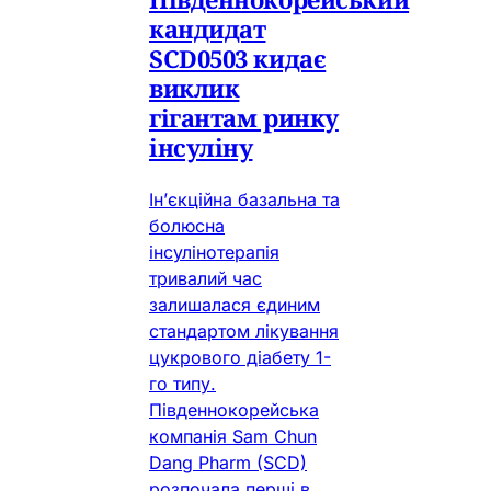
кандидат
SCD0503 кидає
виклик
гігантам ринку
інсуліну
Ін’єкційна базальна та
болюсна
інсулінотерапія
тривалий час
залишалася єдиним
стандартом лікування
цукрового діабету 1-
го типу.
Південнокорейська
компанія Sam Chun
Dang Pharm (SCD)
розпочала перші в