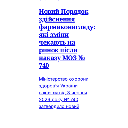
Новий Порядок
здійснення
фармаконагляду:
які зміни
чекають на
ринок після
наказу МОЗ №
740
Міністерство охорони
здоров’я України
наказом від 3 червня
2026 року № 740
затвердило новий
Порядок здійснення
фармаконагляду. Цей
документ замінив