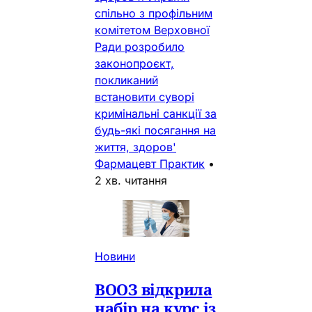
спільно з профільним
комітетом Верховної
Ради розробило
законопроєкт,
покликаний
встановити суворі
кримінальні санкції за
будь-які посягання на
життя, здоров'
Фармацевт Практик
•
2 хв. читання
Новини
ВООЗ відкрила
набір на курс із