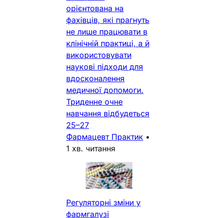
орієнтована на
фахівців, які прагнуть
не лише працювати в
клінічній практиці, а й
використовувати
наукові підходи для
вдосконалення
медичної допомоги.
Триденне очне
навчання відбудеться
25–27
Фармацевт Практик
•
1 хв. читання
Регуляторні зміни у
фармгалузі