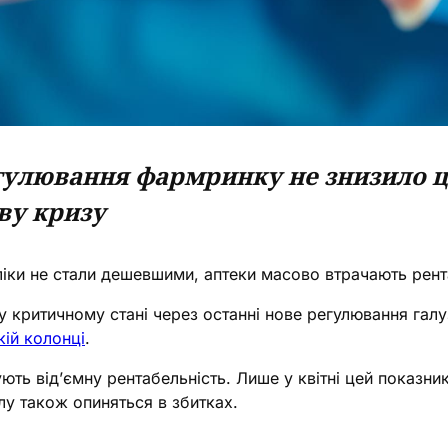
улювання фармринку не знизило цін
ву кризу
ліки не стали дешевшими, аптеки масово втрачають рент
 критичному стані через останні нове регулювання гал
кій колонці
.
ть від’ємну рентабельність. Лише у квітні цей показник 
у також опиняться в збитках.