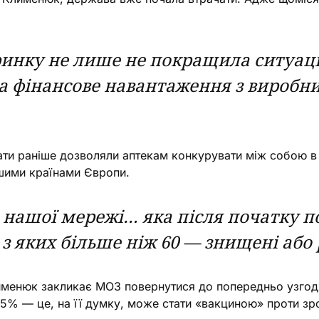
ринку не лише не покращила ситуаці
 фінансове навантаження з виробникі
и раніше дозволяли аптекам конкурувати між собою в цін
ншими країнами Європи.
 нашої мережі… яка після початку 
 з яких більше ніж 60 — знищені або 
именюк закликає МОЗ повернутися до попередньо узгод
5% — це, на її думку, може стати «вакциною» проти зро