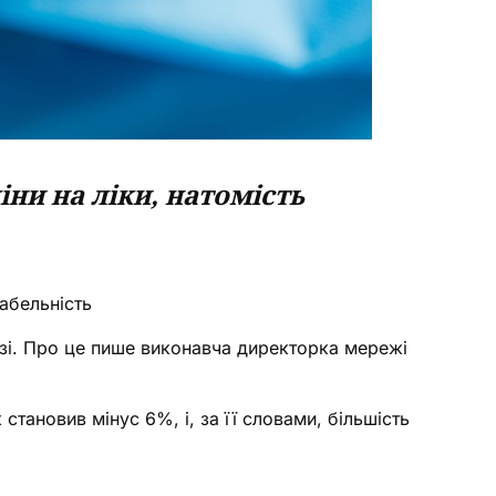
и на ліки, натомість
абельність
узі. Про це пише виконавча директорка мережі
становив мінус 6%, і, за її словами, більшість