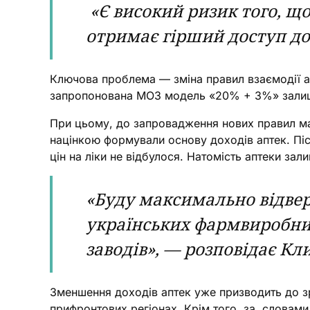
«Є високий ризик того, що
отримає гірший доступ д
Ключова проблема — зміна правил взаємодії ап
запропонована МОЗ модель «20% + 3%» залиша
При цьому, до запровадження нових правил мар
націнкою формували основу доходів аптек. Піс
цін на ліки не відбулося. Натомість аптеки за
«Буду максимально відвер
українських фармвиробник
заводів», — розповідає К
Зменшення доходів аптек уже призводить до зр
прифронтових регіонах. Крім того, за словам