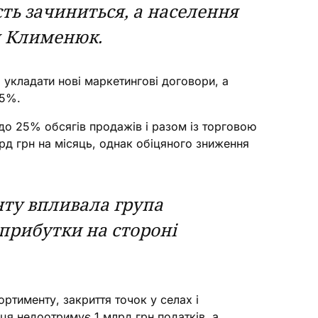
сть зачиниться, а населення
я Клименюк.
укладати нові маркетингові договори, а
15%.
до 25% обсягів продажів і разом із торговою
рд грн на місяць, однак обіцяного зниження
нту впливала група
прибутки на стороні
тименту, закриття точок у селах і
я недоотримує 1 млрд грн податків, а