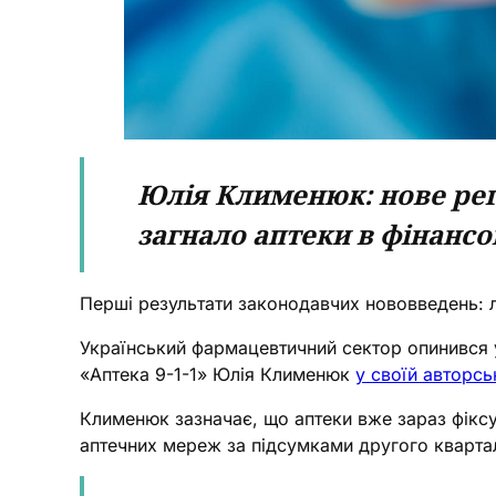
Юлія Клименюк: нове рег
загнало аптеки в фінансо
Перші результати законодавчих нововведень: 
Український фармацевтичний сектор опинився у
«Аптека 9-1-1» Юлія Клименюк
у своїй авторсь
Клименюк зазначає, що аптеки вже зараз фіксую
аптечних мереж за підсумками другого квартал