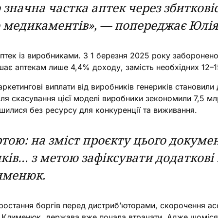
 значна частка аптек через збиткові
о медикаментів», — попереджає Юлі
тек із виробниками. З 1 березня 2025 року заборонено 
є аптекам лише 4,4% доходу, замість необхідних 12–
кетингові виплати від виробників генериків становили 
ля скасування цієї моделі виробники зекономили 7,5 мл
лишилися без ресурсу для конкуренції та виживання.
тою: на зміст проєкту цього докуме
ів… з метою зафіксувати додаткові 
лименюк.
остання боргів перед дистриб’юторами, скорочення асор
и Клименюк, держава вже почала втрачати. Адже щомісяц