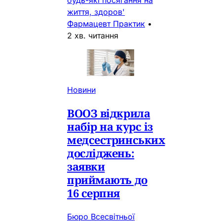
будь-які посягання на
життя, здоров'
Фармацевт Практик
•
2 хв. читання
Новини
ВООЗ відкрила
набір на курс із
медсестринських
досліджень:
заявки
приймають до
16 серпня
Бюро Всесвітньої