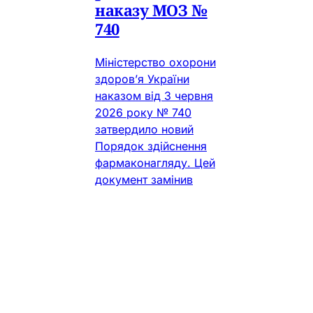
наказу МОЗ №
740
Міністерство охорони
здоров’я України
наказом від 3 червня
2026 року № 740
затвердило новий
Порядок здійснення
фармаконагляду. Цей
документ замінив
нормативну базу, що
діяла майже два
десятиліття, та
гармонізував
українську систему
контролю за
безпекою лікарських