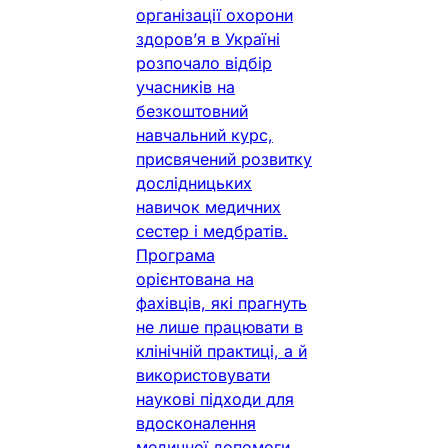
організації охорони
здоров’я в Україні
розпочало відбір
учасників на
безкоштовний
навчальний курс,
присвячений розвитку
дослідницьких
навичок медичних
сестер і медбратів.
Програма
орієнтована на
фахівців, які прагнуть
не лише працювати в
клінічній практиці, а й
використовувати
наукові підходи для
вдосконалення
медичної допомоги.