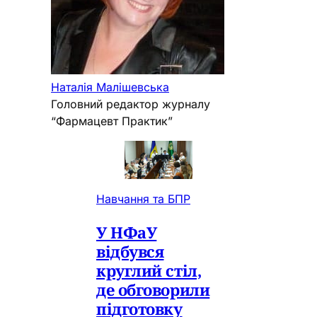
Наталія Малішевська
Головний редактор журналу
“Фармацевт Практик”
Навчання та БПР
У НФаУ
відбувся
круглий стіл,
де обговорили
підготовку