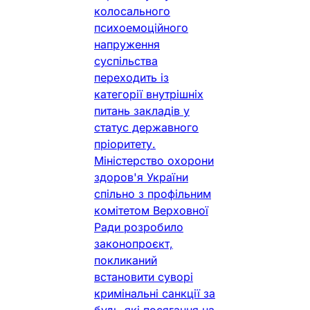
колосального
психоемоційного
напруження
суспільства
переходить із
категорії внутрішніх
питань закладів у
статус державного
пріоритету.
Міністерство охорони
здоров'я України
спільно з профільним
комітетом Верховної
Ради розробило
законопроєкт,
покликаний
встановити суворі
кримінальні санкції за