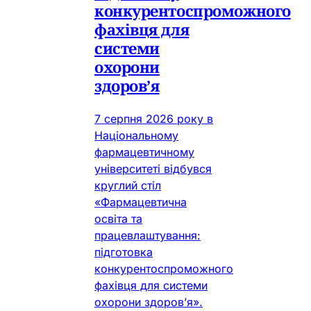
конкурентоспроможного
фахівця для
системи
охорони
здоров’я
7 серпня 2026 року в
Національному
фармацевтичному
університеті відбувся
круглий стіл
«Фармацевтична
освіта та
працевлаштування:
підготовка
конкурентоспроможного
фахівця для системи
охорони здоров’я».