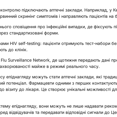
го контролю підключають аптечні заклади. Наприклад, у К
рвинний скринінг симптомів і направляють пацієнтів на
ього сповіщення про інфекційні випадки, де фіксують п
ерез стандартизовані форми.
ми HIV self-testing: пацієнти отримують тест-набори б
ють до клінік.
у Flu Surveillance Network, де щотижня передають дані пр
 захворюваності майже в режимі реального часу.
у епіднагляду можуть стати аптечні заклади, які традиц
ний потенціал. Фармацевти одними з перших контактують
о візиту до лікаря. Це створює унікальні можливості д
стему епіднагляду, вони можуть не лише надавати рекомен
ред відвідувачів та передавати відповідні сигнали до 