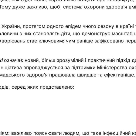
 Тому дуже важливо, щоб система охорони здоров’я вміл
раїни, протягом одного епідемічного сезону в країні тіл
половини з них становлять діти, що демонструє масштаб
хворювань стає ключовим: чим раніше зафіксовано перш
і
означає новий, більш зрозумілий і практичний підхід д
 Ініціатива впроваджується за підтримки Міністерства о
ромадського здоров’я працювала швидше та ефективніше.
одів, серед яких представлено:
ям: важливо пояснювати людям, що таке інфекційний ко