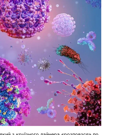
який з круїзного лайнера «розповзся» по