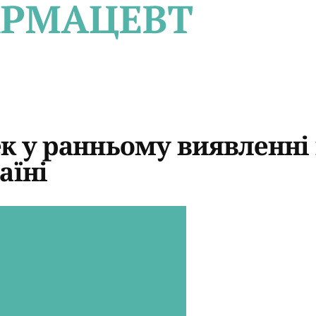
к у ранньому виявленні
аїні