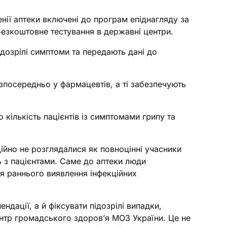
енії аптеки включені до програм епіднагляду за
 безкоштовне тестування в державні центри.
ідозрілі симптоми та передають дані до
езпосередньо у фармацевтів, а ті забезпечують
о кількість пацієнтів із симптомами грипу та
ійно не розглядалися як повноцінні учасники
 з пацієнтами. Саме до аптеки люди
ля раннього виявлення інфекційних
дації, а й фіксувати підозрілі випадки,
Центр громадського здоров’я МОЗ України. Це не