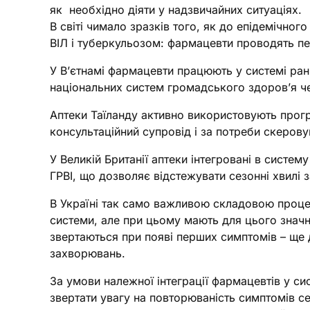
як необхідно діяти у надзвичайних ситуаціях.
В світі чимало зразків того, як до епідемічно
ВІЛ і туберкульозом: фармацевти проводять пе
У В’єтнамі фармацевти працюють у системі ранн
національних систем громадського здоров’я ч
Аптеки Таїланду активно використовують програ
консультаційний супровід і за потреби скерову
У Великій Британії аптеки інтегровані в систем
ГРВІ, що дозволяє відстежувати сезонні хвилі
В Україні так само важливою складовою процес
системи, але при цьому мають для цього знач
звертаються при появі перших симптомів – ще д
захворювань.
За умови належної інтеграції фармацевтів у си
звертати увагу на повторюваність симптомів се