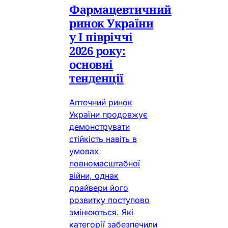
Фармацевтичний
ринок України
у І півріччі
2026 року:
основні
тенденції
Аптечний ринок
України продовжує
демонструвати
стійкість навіть в
умовах
повномасштабної
війни, однак
драйвери його
розвитку поступово
змінюються. Які
категорії забезпечили