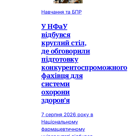
Навчання та БПР
У НФаУ
відбувся
круглий стіл,
де обговорили
підготовку
конкурентоспроможного
фахівця для
системи
охорони
здоров’я
7 серпня 2026 року в
Національному
фармацевтичному