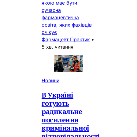
якою має бути
сучасна
фармацевтична
освіта, яких фахівців
очікує
Фармацевт Практик
•
5 хв. читання
Новини
В Україні
готують
радикальне
посилення
кримінальної
відповідальності