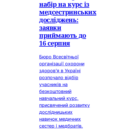
набір на курс із
медсестринських
досліджень:
заявки
приймають до
16 серпня
Бюро Всесвітньої
організації охорони
здоров’я в Україні
розпочало відбір
учасників на
безкоштовний
навчальний курс,
присвячений розвитку
дослідницьких
навичок медичних
сестер і медбратів.