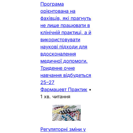
Програма
орієнтована на
фахівців, які прагнуть
не лише працювати в
клінічній практиці, а й
використовувати
наукові підходи для
вдосконалення
медичної допомоги.
Триденне очне
навчання відбудеться
25–27
Фармацевт Практик
•
1 хв. читання
Регуляторні зміни у