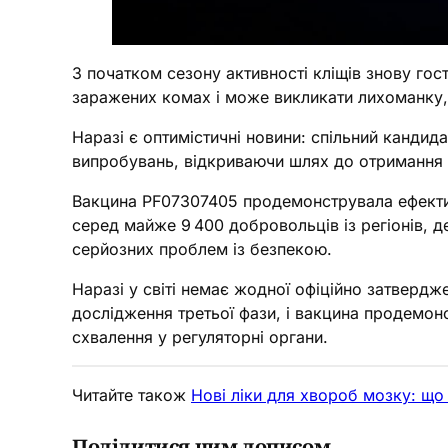
З початком сезону активності кліщів знову гос
заражених комах і може викликати лихоманку, 
Наразі є оптимістичні новини: спільний кандида
випробувань, відкриваючи шлях до отримання 
Вакцина PF07307405 продемонструвала ефектив
серед майже 9 400 добровольців із регіонів, 
серйозних проблем із безпекою.
Наразі у світі немає жодної офіційно затверд
дослідження третьої фази, і вакцина продемон
схвалення у регуляторні органи.
Читайте також
Нові ліки для хвороб мозку: що 
Поділитися цим дописом