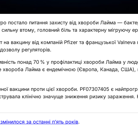
тро постало питання захисту від хвороби Лайма — бактер
сильну втому, головний біль та характерну мігруючу е
т на вакцину від компаній Pfizer та французької Valneva
дозволу регуляторів.
ність понад 70 % у профілактиці хвороби Лайма у людей
де хвороба Лайма є ендемічною (Європа, Канада, США), 
женої вакцини проти цієї хвороби. PF07307405 є найпро
струвала клінічно значуще зниження ризику зараження.
змінилося за останні п’ять років
.