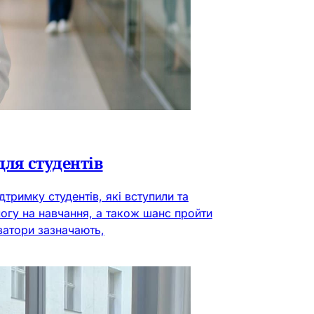
для студентів
тримку студентів, які вступили та
гу на навчання, а також шанс пройти
ізатори зазначають,