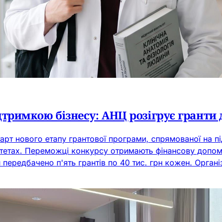
тримкою бізнесу: АНЦ розігрує гранти 
т нового етапу грантової програми, спрямованої на під
тетах. Переможці конкурсу отримають фінансову допомо
и передбачено п'ять грантів по 40 тис. грн кожен. Орган