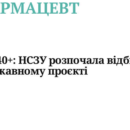
40+: НСЗУ розпочала відб
ржавному проєкті