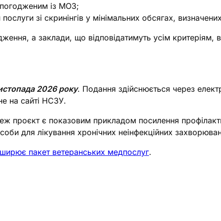
 погодженим із МОЗ;
 послуги зі скринінгів у мінімальних обсягах, визначен
ення, а заклади, що відповідатимуть усім критеріям, 
истопада 2026 року
. Подання здійснюється через елект
е на сайті НСЗУ.
реж проєкт є показовим прикладом посилення профілакт
асоби для лікування хронічних неінфекційних захворюван
зширює пакет ветеранських медпослуг
.