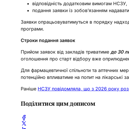
відповідність додатковим вимогам НСЗУ,
подання заявки із зобов’язанням надавати
Заявки опрацьовуватимуться в порядку надходж
програми.
Строки подання заявок
Прийом заявок від закладів триватиме
до 30 л
оголошення про старт відбору вже оприлюднен
Для фармацевтичної спільноти та аптечних ме
потенційно впливатиме на попит на лікарські з
Раніше
НСЗУ повідомляла, що з 2026 року ро
Поділитися цим дописом